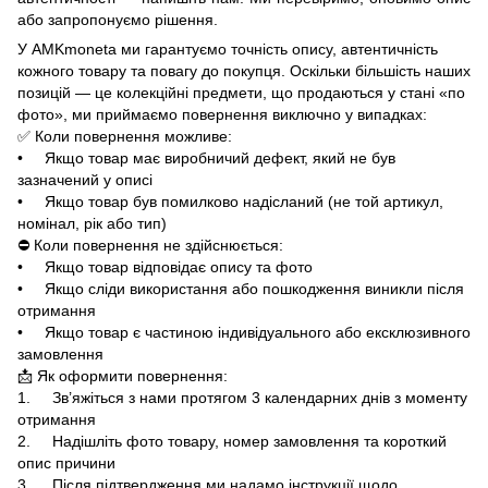
або запропонуємо рішення.
У AMKmoneta ми гарантуємо точність опису, автентичність
кожного товару та повагу до покупця. Оскільки більшість наших
позицій — це колекційні предмети, що продаються у стані «по
фото», ми приймаємо повернення виключно у випадках:
✅ Коли повернення можливе:
• Якщо товар має виробничий дефект, який не був
зазначений у описі
• Якщо товар був помилково надісланий (не той артикул,
номінал, рік або тип)
⛔ Коли повернення не здійснюється:
• Якщо товар відповідає опису та фото
• Якщо сліди використання або пошкодження виникли після
отримання
• Якщо товар є частиною індивідуального або ексклюзивного
замовлення
📩 Як оформити повернення:
1. Зв’яжіться з нами протягом 3 календарних днів з моменту
отримання
2. Надішліть фото товару, номер замовлення та короткий
опис причини
3. Після підтвердження ми надамо інструкції щодо