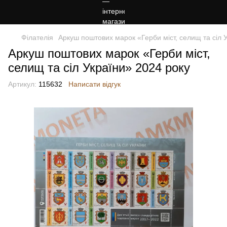
Філателія
Аркуш поштових марок «Герби міст, селищ та сіл 
Аркуш поштових марок «Герби міст,
селищ та сіл України» 2024 року
Артикул:
115632
Написати відгук