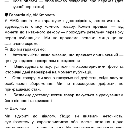
Після оплати — обов’язково повідомте про переказ (для
ручної перевірки)
🛡️ Гарантія від AMKmoneta
У AMKmoneta ми гарантуємо достовірність, автентичність і
відповідність опису кожного товару. Кожен предмет — від
монети до вінтажного декору — проходить ретельну перевірку
перед публікацією. Ми не продаємо репліки, якщо це не
зазначено окремо.
🔍 Що ми гарантуємо:
• Автентичність: якщо вказано, що предмет оригінальний —
це підтверджено джерелом походження.
• Відповідність опису: усі технічні характеристики, фото та
історичні дані перевірені на момент публікації.
• Стан товару: ми чесно вказуємо всі дефекти, сліди часу та
особливості збереження. Ми не приховуємо дефекти, не
прикрашаємо стан.
• Безпечну доставку: кожен товар пакується з урахуванням
його цінності та крихкості.
📣 Важливо
Ми відкриті до діалогу. Якщо ви виявили неточність,
сумніваєтесь у характеристиках або маєте питання щодо
автентичності — напишіть нам. Ми перевіримо, оновимо опис