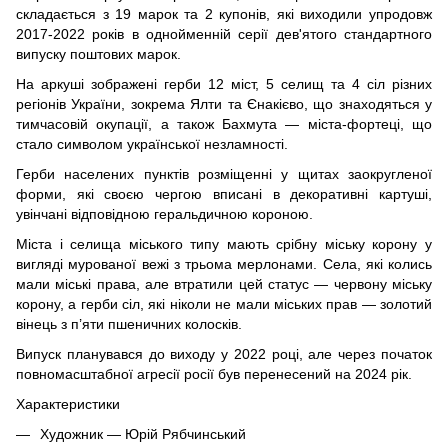
складається з 19 марок та 2 купонів, які виходили упродовж
2017-2022 років
в
однойменній серії дев'ятого стандартного
випуску поштових марок.
На аркуші зображені герби 12 міст, 5 селищ та 4 сіл різних
регіонів України, зокрема Ялти та Єнакієво, що знаходяться у
тимчасовій окупації, а також Бахмута — міста-фортеці, що
стало символом української незламності.
Герби населених пунктів розміщенні у щитах заокругленої
форми, які своєю чергою вписані в декоративні картуші,
увінчані відповідною геральдичною короною.
Міста і селища міського типу мають срібну міську корону у
вигляді мурованої вежі з трьома мерлонами. Села, які колись
мали міські права, але втратили цей статус — червону міську
корону, а герби сіл, які ніколи не мали міських прав — золотий
вінець з п’яти пшеничних колосків.
Випуск планувався до виходу у 2022 році, але через початок
повномасштабної агресії росії був перенесений на 2024 рік.
Характеристики
Художник — Юрій Рябчинський