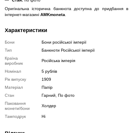
Стан:
по фото
Оригінальна історична банкнота доступна до придбання в
інтернет-магазині
AMKmoneta
.
Характеристики
Бони
Бони російської імперії
Тип
Банкноти Російської імперії
Країна
Російська імперія
виробник
Номінал
5 рублів
Рік випуску
1909
Матеріал
Папір
Стан
Гарний, По фото
Паковання
Холдер
монети/бони
Тамподрук
Ні