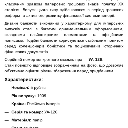
класичним зразком паперових грошових знаків початку ХХ
століття. Випуск цього типу здійснювався в період грошових
реформ та активного розвитку фінансової системи імперії.
Дизайн банкноти виконаний у характерному для імперських
випусків стилі з багатим орнаментальним оформленням,
складними гільйоширними елементами та офіційними
написами. Подібні банкноти користуються стабільним попитом
серед колекціонерів боністики та поціновувачів історичних
фінансових документів.
Серійний номер конкретного екземпляра —
УА-126
.
Стан повністю відповідає зображенням на фото, що дозволяє
об’єктивно оцінити рівень збереження перед придбанням.
Характеристики:
Номінал:
5 рублів
Рік випуску:
1909
Країна:
Російська імперія
Серія та номер:
УА-126
Матеріал:
папір