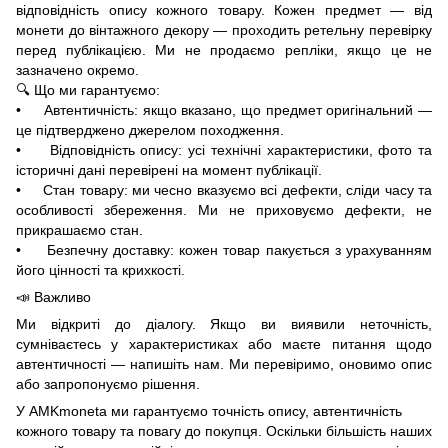
відповідність опису кожного товару. Кожен предмет — від
монети до вінтажного декору — проходить ретельну перевірку
перед публікацією. Ми не продаємо репліки, якщо це не
зазначено окремо.
🔍 Що ми гарантуємо:
• Автентичність: якщо вказано, що предмет оригінальний —
це підтверджено джерелом походження.
• Відповідність опису: усі технічні характеристики, фото та
історичні дані перевірені на момент публікації.
• Стан товару: ми чесно вказуємо всі дефекти, сліди часу та
особливості збереження. Ми не приховуємо дефекти, не
прикрашаємо стан.
• Безпечну доставку: кожен товар пакується з урахуванням
його цінності та крихкості.
📣 Важливо
Ми відкриті до діалогу. Якщо ви виявили неточність,
сумніваєтесь у характеристиках або маєте питання щодо
автентичності — напишіть нам. Ми перевіримо, оновимо опис
або запропонуємо рішення.
У AMKmoneta ми гарантуємо точність опису, автентичність
кожного товару та повагу до покупця. Оскільки більшість наших