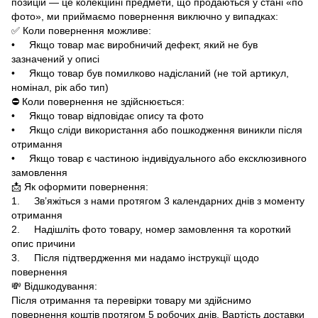
позицій — це колекційні предмети, що продаються у стані «по
фото», ми приймаємо повернення виключно у випадках:
✅ Коли повернення можливе:
• Якщо товар має виробничий дефект, який не був
зазначений у описі
• Якщо товар був помилково надісланий (не той артикул,
номінал, рік або тип)
⛔ Коли повернення не здійснюється:
• Якщо товар відповідає опису та фото
• Якщо сліди використання або пошкодження виникли після
отримання
• Якщо товар є частиною індивідуального або ексклюзивного
замовлення
📩 Як оформити повернення:
1. Зв’яжіться з нами протягом 3 календарних днів з моменту
отримання
2. Надішліть фото товару, номер замовлення та короткий
опис причини
3. Після підтвердження ми надамо інструкції щодо
повернення
💸 Відшкодування:
Після отримання та перевірки товару ми здійснимо
повернення коштів протягом 5 робочих днів. Вартість доставки