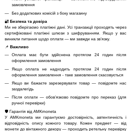
замовлення
Без додаткових комісій з боку магазину
🔐
Безпека та довіра
Ми не зберігаємо платіжні дані. Усі транзакції проходять через
сертифіковані платіжні шлюзи з шифруванням. Якщо у вас
виникли питання щодо оплати — ми завжди на зв’язку.
📌
Важливо
Оплата має бути здійснена протягом 24 годин після
оформлення замовлення
Якщо оплата не надходить протягом 24 годин після
оформлення замовлення - таке замовлення скасовується
Якщо ви бажаєте зарезервувати товар — повідомте нас
заздалегідь
Після оплати — обов’язково повідомте про переказ (для
ручної перевірки)
🛡️ Гарантія від AMKmoneta
У AMKmoneta ми гарантуємо достовірність, автентичність і
відповідність опису кожного товару. Кожен предмет — від
монети до вінтажного декору — проходить ретельну перевірку