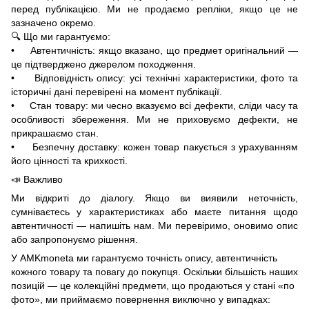
перед публікацією. Ми не продаємо репліки, якщо це не
зазначено окремо.
🔍 Що ми гарантуємо:
• Автентичність: якщо вказано, що предмет оригінальний —
це підтверджено джерелом походження.
• Відповідність опису: усі технічні характеристики, фото та
історичні дані перевірені на момент публікації.
• Стан товару: ми чесно вказуємо всі дефекти, сліди часу та
особливості збереження. Ми не приховуємо дефекти, не
прикрашаємо стан.
• Безпечну доставку: кожен товар пакується з урахуванням
його цінності та крихкості.
📣 Важливо
Ми відкриті до діалогу. Якщо ви виявили неточність,
сумніваєтесь у характеристиках або маєте питання щодо
автентичності — напишіть нам. Ми перевіримо, оновимо опис
або запропонуємо рішення.
У AMKmoneta ми гарантуємо точність опису, автентичність
кожного товару та повагу до покупця. Оскільки більшість наших
позицій — це колекційні предмети, що продаються у стані «по
фото», ми приймаємо повернення виключно у випадках: