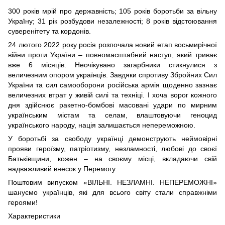
300 років мрій про державність; 105 років боротьби за вільну
Україну; 31 рік розбудови незалежності; 8 років відстоювання
суверенітету та кордонів.
24 лютого 2022 року росія розпочала новий етап восьмирічної
війни проти України – повномасштабний наступ, який триває
вже 6 місяців. Неочікувано загарбники стикнулися з
величезним опором українців. Завдяки спротиву Збройних Сил
України та сил самооборони російська армія щоденно зазнає
величезних втрат у живій силі та техніці. І хоча ворог кожного
дня здійснює ракетно-бомбові масовані удари по мирним
українським містам та селам, влаштовуючи геноцид
українського народу, нація залишається непереможною.
У боротьбі за свободу українці демонструють неймовірні
прояви героїзму, патріотизму, незламності, любові до своєї
Батьківщини, кожен – на своєму місці, вкладаючи свій
надважливий внесок у Перемогу.
Поштовим випуском «ВІЛЬНІ. НЕЗЛАМНІ. НЕПЕРЕМОЖНІ»
шануємо українців, які для всього світу стали справжніми
героями!
Характеристики