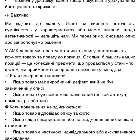
• Безпечну доставку: кожен товар пакується з урахуванням
його цінності та крихкості.
📣 Важливо
Ми відкриті до діалогу. Якщо ви виявили неточність,
сумніваєтесь у характеристиках або маєте питання щодо
автентичності — напишіть нам. Ми перевіримо, оновимо опис
або запропонуємо рішення.
У AMKmoneta ми гарантуємо точність опису, автентичність
кожного товару та повагу до покупця. Оскільки більшість наших
позицій — це колекційні предмети, що продаються у стані «по
фото», ми приймаємо повернення виключно у випадках:
✅ Коли повернення можливе:
• Якщо товар має виробничий дефект, який не був
зазначений у описі
• Якщо товар був помилково надісланий (не той артикул,
номінал, рік або тип)
⛔ Коли повернення не здійснюється:
• Якщо товар відповідає опису та фото
• Якщо сліди використання або пошкодження виникли після
отримання
• Якщо товар є частиною індивідуального або ексклюзивного
замовлення