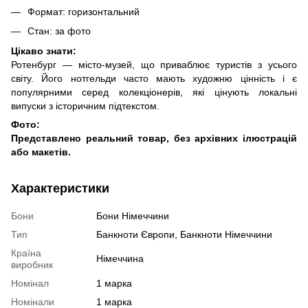
Формат: горизонтальний
Стан: за фото
Цікаво знати:
Ротенбург — місто-музей, що приваблює туристів з усього
світу. Його нотгельди часто мають художню цінність і є
популярними серед колекціонерів, які цінують локальні
випуски з історичним підтекстом.
Фото:
Представлено реальний товар, без архівних ілюстрацій
або макетів.
Характеристики
Бони
Бони Німеччини
Тип
Банкноти Європи, Банкноти Німеччини
Країна
Німеччина
виробник
Номінал
1 марка
Номінали
1 марка