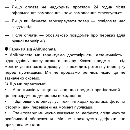
Якщо оплата не надходить протягом 24 годин після
оформлення замовлення - таке замовлення скасовується
Якщо ви бажаєте зарезервувати товар — повідомте нас
заздалегідь
Після оплати — обов’язково повідомте про переказ (для
ручної перевірки)
🛡️ Гарантія від AMKmoneta
У AMKmoneta ми гарантуємо достовірність, автентичність і
відповідність опису кожного товару. Кожен предмет — від
монети до вінтажного декору — проходить ретельну перевірку
перед публікацією. Ми не продаємо репліки, якщо це не
зазначено окремо.
🔍 Що ми гарантуємо:
• Автентичність: якщо вказано, що предмет оригінальний —
це підтверджено джерелом походження.
• Відповідність опису: усі технічні характеристики, фото та
історичні дані перевірені на момент публікації.
• Стан товару: ми чесно вказуємо всі дефекти, сліди часу та
особливості збереження. Ми не приховуємо дефекти, не
прикрашаємо стан.