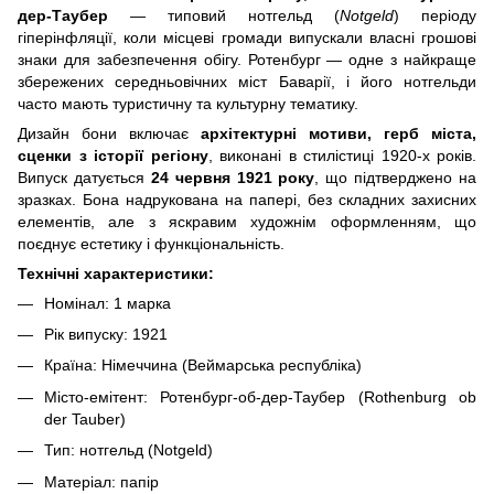
дер-Таубер
— типовий нотгельд (
Notgeld
) періоду
гіперінфляції, коли місцеві громади випускали власні грошові
знаки для забезпечення обігу. Ротенбург — одне з найкраще
збережених середньовічних міст Баварії, і його нотгельди
часто мають туристичну та культурну тематику.
Дизайн бони включає
архітектурні мотиви, герб міста,
сценки з історії регіону
, виконані в стилістиці 1920-х років.
Випуск датується
24 червня 1921 року
, що підтверджено на
зразках. Бона надрукована на папері, без складних захисних
елементів, але з яскравим художнім оформленням, що
поєднує естетику і функціональність.
Технічні характеристики:
Номінал: 1 марка
Рік випуску: 1921
Країна: Німеччина (Веймарська республіка)
Місто-емітент: Ротенбург-об-дер-Таубер (Rothenburg ob
der Tauber)
Тип: нотгельд (Notgeld)
Матеріал: папір