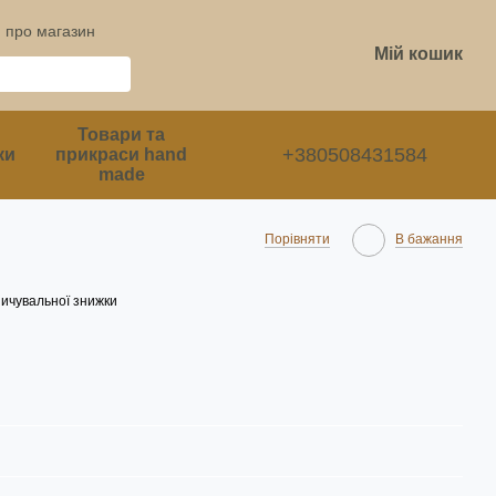
и про магазин
Мій кошик
Товари та
+380508431584
ки
прикраси hand
made
Порівняти
В бажання
ичувальної знижки