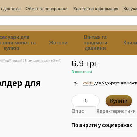
і доставка
Обмін та повернення
Контактна інформація
Відгук
сесуари для
Вінтаж та
гання монет та
Жетони
предмети
Книж
купюр
давнини
лейовій основі 35 мм Leuchtturm (білий)
6.9 грн
В наявності
олдер для
Увійти
для відображення накоп
%
Купити
Опис
Характеристики
Поширити у соцмережах