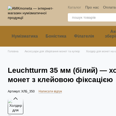
Перейти до основного контенту
Каталог
Про нас
Оплата 
Ак
Нумізматика
Боністика
Філателія
збері
Головна
Аксесуари для зберігання монет та купюр
Холдер для монет на к
Leuchtturm 35 мм (білий) — х
монет з клейовою фіксацією
Артикул: ХЛБ_350
Написати відгук