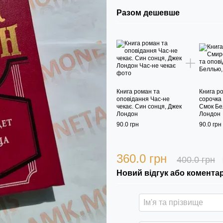
Разом дешевше
Книга роман та
Книга р
оповідання Час-не
сорочка
чекає. Син сонця, Джек
Смок Бе
Лондон
Лондон
90.0 грн
90.0 грн
360.0 грн
400.0 грн
Новий відгук або комента