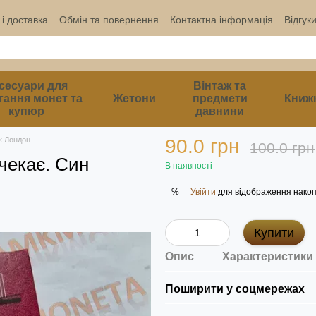
і доставка
Обмін та повернення
Контактна інформація
Відгук
сесуари для
Вінтаж та
гання монет та
Жетони
предмети
Книж
купюр
давнини
к Лондон
90.0 грн
100.0 грн
чекає. Син
В наявності
Увійти
для відображення накоп
%
Купити
Опис
Характеристики
Поширити у соцмережах