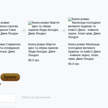
оман Смиренна
Книга роман Мартін
Книга роман Маленька
 та оповідання
Іден та збірка нарисів
господиня великого
ллью, Джек
Люди безодні, Джек
будинку та повісті Джон
Лондон
- ячмінне зерно. Алая
чума, Джек Лондон
90.0 грн
90.0 грн
Купити
р
Увійти за допомогою