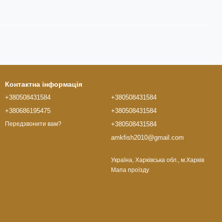
Контактна інформація
+380508431584
+380508431584
+380686195475
+380508431584
+380508431584
Передзвонити вам?
amkfish2010@gmail.com
Україна, Харківська обл., м.Харків
Мапа проїзду