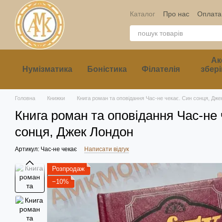
Перейти до основного контенту
Каталог
Про нас
Оплата 
Ак
Нумізматика
Боністика
Філателія
збері
Головна
Книжки
Книга роман та оповідання Час-не чекає. Син сонця, Дже
Книга роман та оповідання Час-не 
сонця, Джек Лондон
Артикул: Час-не чекає
Написати відгук
Розпродаж
−10%