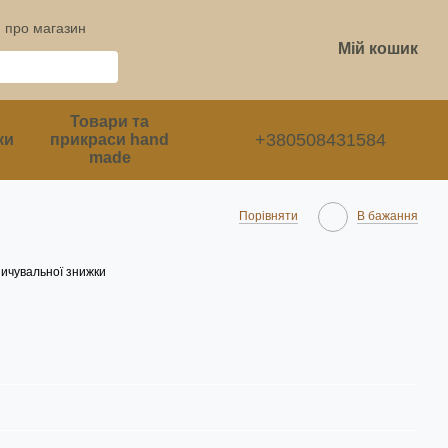
и про магазин
Мій кошик
Товари та
+380508431584
ки
прикраси hand
made
Порівняти
В бажання
ичувальної знижки