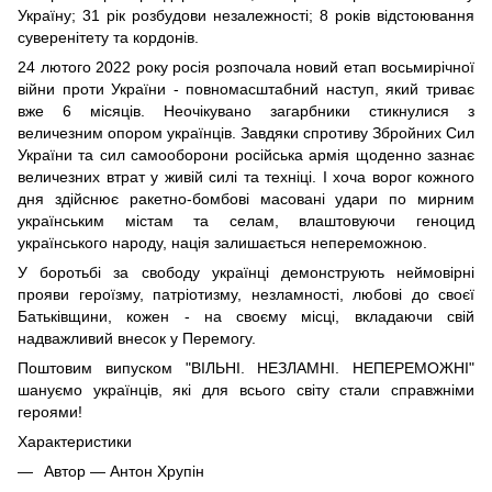
Україну; 31 рік розбудови незалежності; 8 років відстоювання
суверенітету та кордонів.
24 лютого 2022 року росія розпочала новий етап восьмирічної
війни проти України - повномасштабний наступ, який триває
вже 6 місяців. Неочікувано загарбники стикнулися з
величезним опором українців. Завдяки спротиву Збройних Сил
України та сил самооборони російська армія щоденно зазнає
величезних втрат у живій силі та техніці. І хоча ворог кожного
дня здійснює ракетно-бомбові масовані удари по мирним
українським містам та селам, влаштовуючи геноцид
українського народу, нація залишається непереможною.
У боротьбі за свободу українці демонструють неймовірні
прояви героїзму, патріотизму, незламності, любові до своєї
Батьківщини, кожен - на своєму місці, вкладаючи свій
надважливий внесок у Перемогу.
Поштовим випуском "ВІЛЬНІ. НЕЗЛАМНІ. НЕПЕРЕМОЖНІ"
шануємо українців, які для всього світу стали справжніми
героями!
Характеристики
Автор — Антон Хрупін