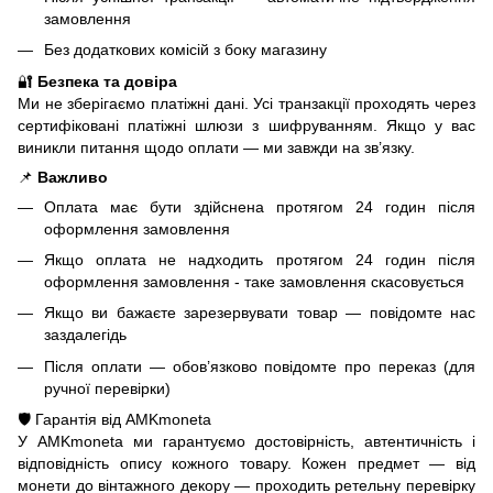
замовлення
Без додаткових комісій з боку магазину
🔐
Безпека та довіра
Ми не зберігаємо платіжні дані. Усі транзакції проходять через
сертифіковані платіжні шлюзи з шифруванням. Якщо у вас
виникли питання щодо оплати — ми завжди на зв’язку.
📌
Важливо
Оплата має бути здійснена протягом 24 годин після
оформлення замовлення
Якщо оплата не надходить протягом 24 годин після
оформлення замовлення - таке замовлення скасовується
Якщо ви бажаєте зарезервувати товар — повідомте нас
заздалегідь
Після оплати — обов’язково повідомте про переказ (для
ручної перевірки)
🛡️ Гарантія від AMKmoneta
У AMKmoneta ми гарантуємо достовірність, автентичність і
відповідність опису кожного товару. Кожен предмет — від
монети до вінтажного декору — проходить ретельну перевірку