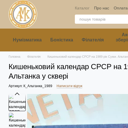
Перейти до основного контенту
Каталог
Про нас
Оплата 
Ак
Нумізматика
Боністика
Філателія
збері
Головна
Філателія
Кишеньковий календар СРСР на 1989 рік Суми. Альтанк
Кишеньковий календар СРСР на 19
Альтанка у сквері
Артикул: К_Альтанка_1989
Написати відгук