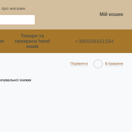
и про магазин
Мій кошик
Товари та
+380508431584
ки
прикраси hand
made
Порівняти
В бажання
ичувальної знижки