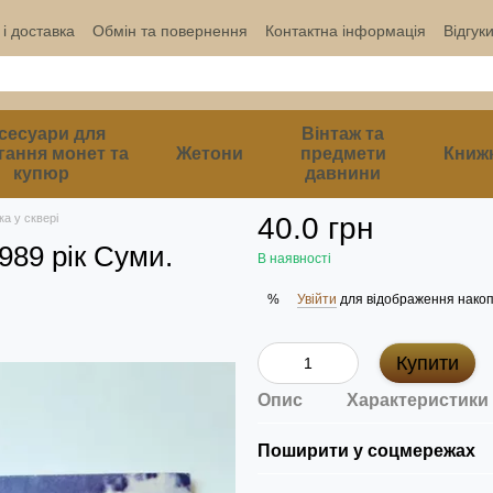
і доставка
Обмін та повернення
Контактна інформація
Відгук
сесуари для
Вінтаж та
гання монет та
Жетони
предмети
Книж
купюр
давнини
а у сквері
40.0 грн
89 рік Суми.
В наявності
Увійти
для відображення накоп
%
Купити
Опис
Характеристики
Поширити у соцмережах