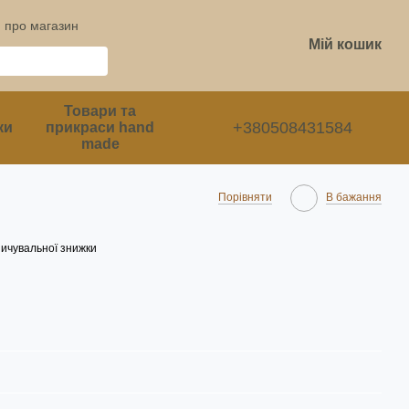
и про магазин
Мій кошик
Товари та
+380508431584
ки
прикраси hand
made
Порівняти
В бажання
ичувальної знижки