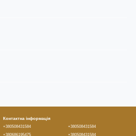
Контактна інформація
+380508431584
+380508431584
+380686195475
+380508431584