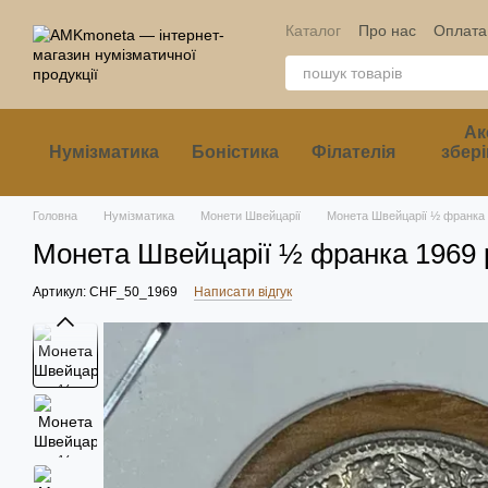
Перейти до основного контенту
Каталог
Про нас
Оплата 
Ак
Нумізматика
Боністика
Філателія
збері
Головна
Нумізматика
Монети Швейцарії
Монета Швейцарії ½ франка 
Монета Швейцарії ½ франка 1969 
Артикул: CHF_50_1969
Написати відгук