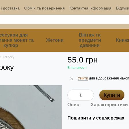
і доставка
Обмін та повернення
Контактна інформація
Відгук
сесуари для
Вінтаж та
гання монет та
Жетони
предмети
Книж
купюр
давнини
1969 року
55.0 грн
року
В наявності
Увійти
для відображення накоп
%
Купити
Опис
Характеристики
Поширити у соцмережах