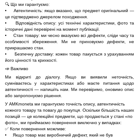
🔍 Що ми гарантуємо:
• Автентичність: якщо вказано, що предмет оригінальний —
це підтверджено джерелом походження.
• Відповідність опису: усі технічні характеристики, фото та
історичні дані перевірені на момент публікації.
• Стан товару: ми чесно вказуємо всі дефекти, сліди часу та
особливості збереження. Ми не приховуємо дефекти, не
прикрашаємо стан.
• Безпечну доставку: кожен товар пакується з урахуванням
його цінності та крихкості.
📣 Важливо
Ми відкриті до діалогу. Якщо ви виявили неточність,
сумніваєтесь у характеристиках або маєте питання щодо
автентичності — напишіть нам. Ми перевіримо, оновимо опис
або запропонуємо рішення.
У AMKmoneta ми гарантуємо точність опису, автентичність
кожного товару та повагу до покупця. Оскільки більшість наших
позицій — це колекційні предмети, що продаються у стані «по
фото», ми приймаємо повернення виключно у випадках:
✅ Коли повернення можливе:
• Якщо товар має виробничий дефект, який не був