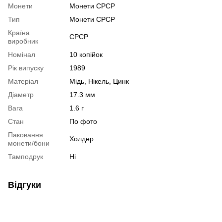
Монети
Монети СРСР
Тип
Монети СРСР
Країна
СРСР
виробник
Номінал
10 копійок
Рік випуску
1989
Матеріал
Мідь, Нікель, Цинк
Діаметр
17.3 мм
Вага
1.6 г
Стан
По фото
Паковання
Холдер
монети/бони
Тамподрук
Ні
Відгуки