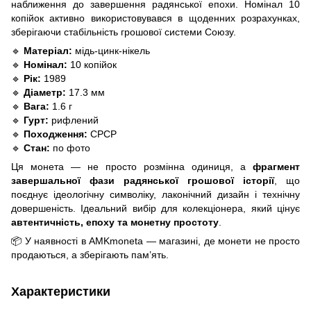
наближення до завершення радянської епохи. Номінал 10
копійок активно використовувався в щоденних розрахунках,
зберігаючи стабільність грошової системи Союзу.
🔹
Матеріал:
мідь-цинк-нікель
🔹
Номінал:
10 копійок
🔹
Рік:
1989
🔹
Діаметр:
17.3 мм
🔹
Вага:
1.6 г
🔹
Гурт:
рифлений
🔹
Походження:
СРСР
🔹
Стан:
по фото
Ця монета — не просто розмінна одиниця, а
фрагмент
завершальної фази радянської грошової історії
, що
поєднує ідеологічну символіку, лаконічний дизайн і технічну
довершеність. Ідеальний вибір для колекціонера, який цінує
автентичність, епоху та монетну простоту
.
📦 У наявності в AMKmoneta — магазині, де монети не просто
продаються, а зберігають пам’ять.
Характеристики