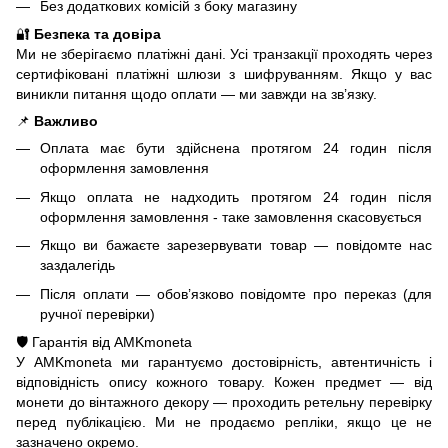
Без додаткових комісій з боку магазину
🔐
Безпека та довіра
Ми не зберігаємо платіжні дані. Усі транзакції проходять через
сертифіковані платіжні шлюзи з шифруванням. Якщо у вас
виникли питання щодо оплати — ми завжди на зв’язку.
📌
Важливо
Оплата має бути здійснена протягом 24 годин після
оформлення замовлення
Якщо оплата не надходить протягом 24 годин після
оформлення замовлення - таке замовлення скасовується
Якщо ви бажаєте зарезервувати товар — повідомте нас
заздалегідь
Після оплати — обов’язково повідомте про переказ (для
ручної перевірки)
🛡️ Гарантія від AMKmoneta
У AMKmoneta ми гарантуємо достовірність, автентичність і
відповідність опису кожного товару. Кожен предмет — від
монети до вінтажного декору — проходить ретельну перевірку
перед публікацією. Ми не продаємо репліки, якщо це не
зазначено окремо.