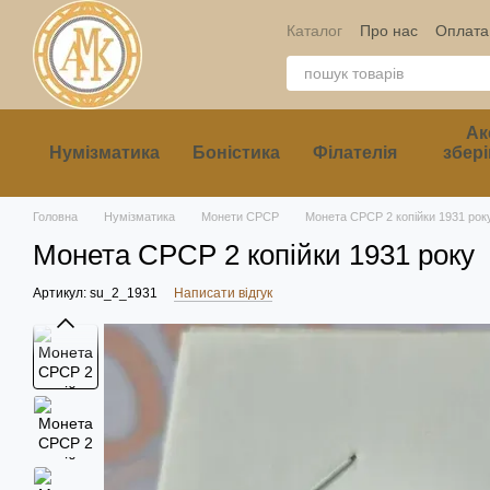
Перейти до основного контенту
Каталог
Про нас
Оплата 
Ак
Нумізматика
Боністика
Філателія
збері
Головна
Нумізматика
Монети СРСР
Монета СРСР 2 копійки 1931 рок
Монета СРСР 2 копійки 1931 року
Артикул: su_2_1931
Написати відгук