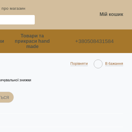
и про магазин
Мій кошик
Товари та
+380508431584
ки
прикраси hand
made
Порівняти
В бажання
ичувальної знижки
ться