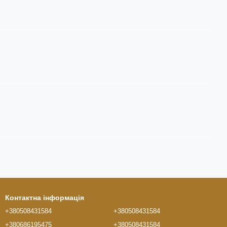
Контактна інформація
+380508431584
+380508431584
+380686195475
+380508431584