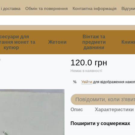
і доставка
Обмін та повернення
Контактна інформація
Відгук
сесуари для
Вінтаж та
гання монет та
Жетони
предмети
Книж
купюр
давнини
у
120.0 грн
Немає в наявності
Увійти
для відображення накоп
%
Повідомити, коли з'яви
Опис
Характеристики
Поширити у соцмережах