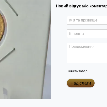
Новий відгук або комента
Оцініть товар
Надіслати
я