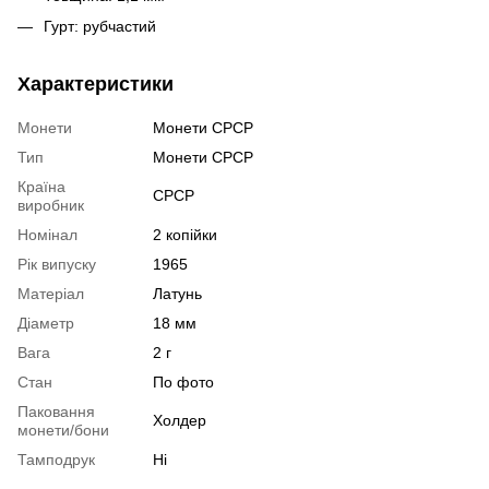
Гурт: рубчастий
Характеристики
Монети
Монети СРСР
Тип
Монети СРСР
Країна
СРСР
виробник
Номінал
2 копійки
Рік випуску
1965
Матеріал
Латунь
Діаметр
18 мм
Вага
2 г
Стан
По фото
Паковання
Холдер
монети/бони
Тамподрук
Ні