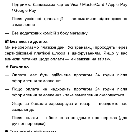
Підтримка банківських карток Visa / MasterCard / Apple Pay
/ Google Pay
Після успішної транзакції — автоматичне підтвердження
замовлення
Без додаткових комісій з боку магазину
🔐
Безпека та довіра
Ми не зберігаємо платіжні дані. Усі транзакції проходять через
сертифіковані платіжні шлюзи з шифруванням. Якщо у вас
виникли питання щодо оплати — ми завжди на зв’язку.
📌
Важливо
Оплата має бути здійснена протягом 24 годин після
оформлення замовлення
Якщо оплата не надходить протягом 24 годин після
оформлення замовлення - таке замовлення скасовується
Якщо ви бажаєте зарезервувати товар — повідомте нас
заздалегідь
Після оплати — обов’язково повідомте про переказ (для
ручної перевірки)
🛡️ Гарантія від AMKmoneta