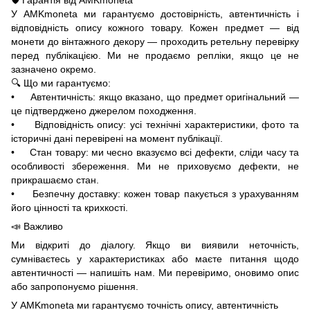
У AMKmoneta ми гарантуємо достовірність, автентичність і
відповідність опису кожного товару. Кожен предмет — від
монети до вінтажного декору — проходить ретельну перевірку
перед публікацією. Ми не продаємо репліки, якщо це не
зазначено окремо.
🔍 Що ми гарантуємо:
• Автентичність: якщо вказано, що предмет оригінальний —
це підтверджено джерелом походження.
• Відповідність опису: усі технічні характеристики, фото та
історичні дані перевірені на момент публікації.
• Стан товару: ми чесно вказуємо всі дефекти, сліди часу та
особливості збереження. Ми не приховуємо дефекти, не
прикрашаємо стан.
• Безпечну доставку: кожен товар пакується з урахуванням
його цінності та крихкості.
📣 Важливо
Ми відкриті до діалогу. Якщо ви виявили неточність,
сумніваєтесь у характеристиках або маєте питання щодо
автентичності — напишіть нам. Ми перевіримо, оновимо опис
або запропонуємо рішення.
У AMKmoneta ми гарантуємо точність опису, автентичність