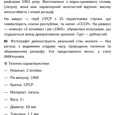
реформи 1961 року. Виготовлена з мідно-цинкового сплаву
(латуні), вона має характерний золотистий відтінок, високу
зносостійкість і чіткий рельєф.
На аверсі — герб СРСР з 15 перев’язями стрічки, що
символізують союзні республіки, та напис «СССР». На реверсі
— номінал «2 копейки» і рік «1965», обрамлені колосками, що
з’єднуються внизу декоративною крапкою. Гурт — рубчастий.
📸 Фотографії демонструють реальний стан монети — без
ретуші, з видимими слідами часу, природною патиною та
збереженням рельєфу. Усе представлено чесно, у стилі
AMKmoneta.
⚙️ Технічні характеристики:
Номінал: 2 копійки
Рік випуску: 1965
Країна: СРСР
Матеріал: латунь
Вага: 2 г
Діаметр: 18 мм
Товщина: 1,1 мм