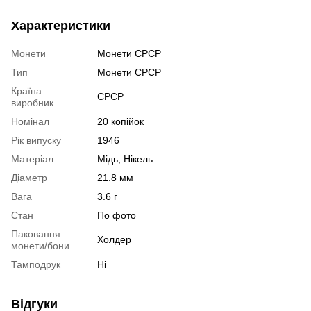
Характеристики
Монети
Монети СРСР
Тип
Монети СРСР
Країна
СРСР
виробник
Номінал
20 копійок
Рік випуску
1946
Матеріал
Мідь, Нікель
Діаметр
21.8 мм
Вага
3.6 г
Стан
По фото
Паковання
Холдер
монети/бони
Тамподрук
Ні
Відгуки