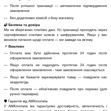
Після успішної транзакції — автоматичне підтвердження
замовлення
Без додаткових комісій з боку магазину
🔐
Безпека та довіра
Ми не зберігаємо платіжні дані. Усі транзакції проходять через
сертифіковані платіжні шлюзи з шифруванням. Якщо у вас
виникли питання щодо оплати — ми завжди на зв’язку.
📌
Важливо
Оплата має бути здійснена протягом 24 годин після
оформлення замовлення
Якщо оплата не надходить протягом 24 годин після
оформлення замовлення - таке замовлення скасовується
Якщо ви бажаєте зарезервувати товар — повідомте нас
заздалегідь
Після оплати — обов’язково повідомте про переказ (для
ручної перевірки)
🛡️ Гарантія від AMKmoneta
У AMKmoneta ми гарантуємо достовірність, автентичність і
відповідність опису кожного товару. Кожен предмет — від