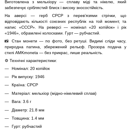
Виготовлена з мельхіору — сплаву міді та нікелю, який
забезпечує сріблястий блиск і високу зносостійкість.
На аверсі — герб СРСР з перев’язями стрічки, що
відповідають кількості союзних республік на той момент, та
напис «СССР». На реверсі — номінал «20 копійок» і рік
«1946», обрамлені колосками. Гурт — рубчастий.
📸 Стан монети — по фото, без ретуші. Видимі сліди часу,
природна патина, збережений рельєф. Прозора подача у
стилі AMKmoneta — без прикрас, лише реальність.
⚙️ Технічні характеристики:
Номінал: 20 копійок
Рік випуску: 1946
Країна: СРСР
Матеріал: мельхіор (мідно-нікелевий сплав)
Вага: 3.6 г
Діаметр: 21.8 мм
Товщина: 1.4 мм
Гурт: рубчастий