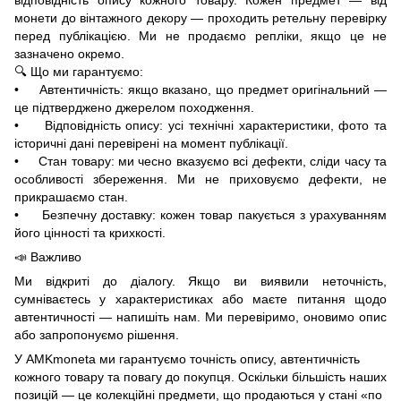
монети до вінтажного декору — проходить ретельну перевірку
перед публікацією. Ми не продаємо репліки, якщо це не
зазначено окремо.
🔍 Що ми гарантуємо:
• Автентичність: якщо вказано, що предмет оригінальний —
це підтверджено джерелом походження.
• Відповідність опису: усі технічні характеристики, фото та
історичні дані перевірені на момент публікації.
• Стан товару: ми чесно вказуємо всі дефекти, сліди часу та
особливості збереження. Ми не приховуємо дефекти, не
прикрашаємо стан.
• Безпечну доставку: кожен товар пакується з урахуванням
його цінності та крихкості.
📣 Важливо
Ми відкриті до діалогу. Якщо ви виявили неточність,
сумніваєтесь у характеристиках або маєте питання щодо
автентичності — напишіть нам. Ми перевіримо, оновимо опис
або запропонуємо рішення.
У AMKmoneta ми гарантуємо точність опису, автентичність
кожного товару та повагу до покупця. Оскільки більшість наших
позицій — це колекційні предмети, що продаються у стані «по