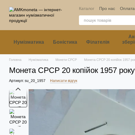
Перейти до основного контенту
Каталог
Про нас
Оплата 
Ак
Нумізматика
Боністика
Філателія
збері
Головна
Нумізматика
Монети СРСР
Монета СРСР 20 копійок 1957 ро
Монета СРСР 20 копійок 1957 року
Артикул: su_20_1957
Написати відгук