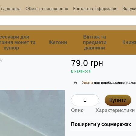
і доставка
Обмін та повернення
Контактна інформація
Відгук
сесуари для
Вінтаж та
гання монет та
Жетони
предмети
Книж
купюр
давнини
ку
79.0 грн
В наявності
Увійти
для відображення накоп
%
Купити
Опис
Характеристики
Поширити у соцмережах