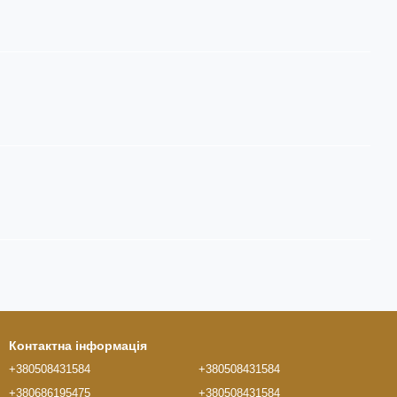
Контактна інформація
+380508431584
+380508431584
+380686195475
+380508431584