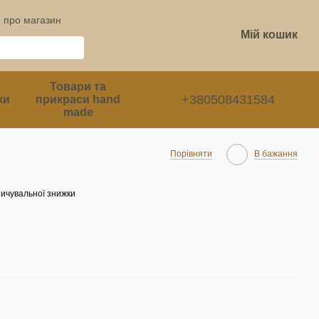
и про магазин
Мій кошик
Товари та
+380508431584
ки
прикраси hand
made
Порівняти
В бажання
ичувальної знижки