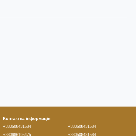
Контактна інформація
+380508431584
+380508431584
+380686195475
+380508431584