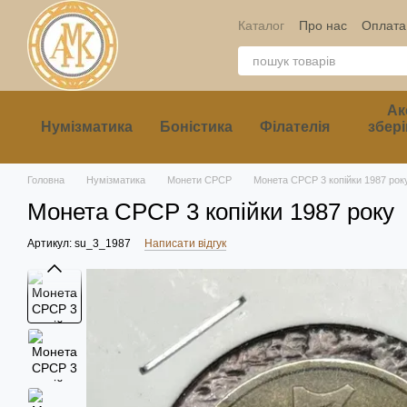
Перейти до основного контенту
Каталог
Про нас
Оплата 
Ак
Нумізматика
Боністика
Філателія
збері
Головна
Нумізматика
Монети СРСР
Монета СРСР 3 копійки 1987 рок
Монета СРСР 3 копійки 1987 року
Артикул: su_3_1987
Написати відгук