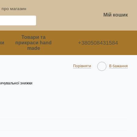
и про магазин
Мій кошик
Товари та
+380508431584
ки
прикраси hand
made
Порівняти
В бажання
ичувальної знижки