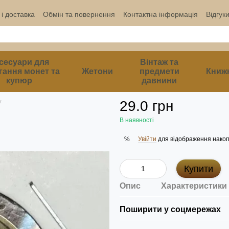
і доставка
Обмін та повернення
Контактна інформація
Відгук
сесуари для
Вінтаж та
гання монет та
Жетони
предмети
Книж
купюр
давнини
у
29.0 грн
В наявності
Увійти
для відображення накоп
%
Купити
Опис
Характеристики
Поширити у соцмережах