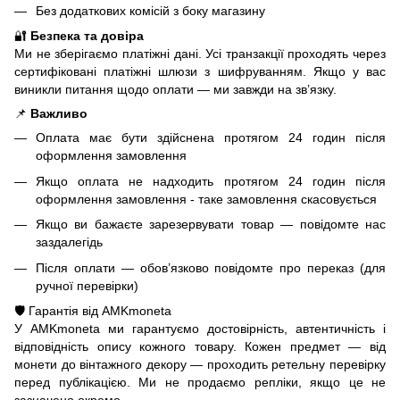
Без додаткових комісій з боку магазину
🔐
Безпека та довіра
Ми не зберігаємо платіжні дані. Усі транзакції проходять через
сертифіковані платіжні шлюзи з шифруванням. Якщо у вас
виникли питання щодо оплати — ми завжди на зв’язку.
📌
Важливо
Оплата має бути здійснена протягом 24 годин після
оформлення замовлення
Якщо оплата не надходить протягом 24 годин після
оформлення замовлення - таке замовлення скасовується
Якщо ви бажаєте зарезервувати товар — повідомте нас
заздалегідь
Після оплати — обов’язково повідомте про переказ (для
ручної перевірки)
🛡️ Гарантія від AMKmoneta
У AMKmoneta ми гарантуємо достовірність, автентичність і
відповідність опису кожного товару. Кожен предмет — від
монети до вінтажного декору — проходить ретельну перевірку
перед публікацією. Ми не продаємо репліки, якщо це не
зазначено окремо.