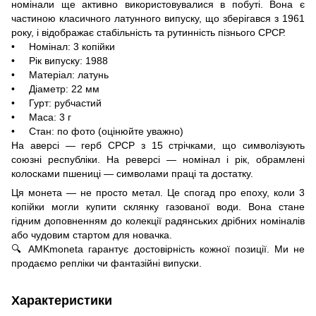
номінали ще активно використовувалися в побуті. Вона є
частиною класичного латунного випуску, що зберігався з 1961
року, і відображає стабільність та рутинність пізнього СРСР.
• Номінал: 3 копійки
• Рік випуску: 1988
• Матеріал: латунь
• Діаметр: 22 мм
• Гурт: рубчастий
• Маса: 3 г
• Стан: по фото (оцінюйте уважно)
На аверсі — герб СРСР з 15 стрічками, що символізують
союзні республіки. На реверсі — номінал і рік, обрамлені
колосками пшениці — символами праці та достатку.
Ця монета — не просто метал. Це спогад про епоху, коли 3
копійки могли купити склянку газованої води. Вона стане
гідним доповненням до колекції радянських дрібних номіналів
або чудовим стартом для новачка.
🔍 AMKmoneta гарантує достовірність кожної позиції. Ми не
продаємо репліки чи фантазійні випуски.
Характеристики