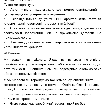
🔍 Що ми гарантуємо:
• Автентичність: якщо вказано, що предмет оригінальний —
це підтверджено джерелом походження.
• Відповідність опису: усі технічні характеристики, фото та
історичні дані перевірені на момент публікації.
• Стан товару: ми чесно вказуємо всі дефекти, сліди часу та
особливості збереження. Ми не приховуємо дефекти, не
прикрашаємо стан.
• Безпечну доставку: кожен товар пакується з урахуванням
його цінності та крихкості.
📣 Важливо
Ми відкриті до діалогу. Якщо ви виявили неточність,
сумніваєтесь у характеристиках або маєте питання щодо
автентичності — напишіть нам. Ми перевіримо, оновимо опис
або запропонуємо рішення.
У AMKmoneta ми гарантуємо точність опису, автентичність
кожного товару та повагу до покупця. Оскільки більшість наших
позицій — це колекційні предмети, що продаються у стані «по
фото», ми приймаємо повернення виключно у випадках:
✅ Коли повернення можливе:
• Якщо товар має виробничий дефект, який не був