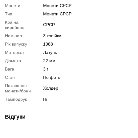
Монети
Монети СРСР
Тип
Монети СРСР
Країна
СРСР
виробник
Номінал
3 копійки
Рік випуску
1988
Матеріал
Латунь
Діаметр
22 мм
Вага
3 г
Стан
По фото
Паковання
Холдер
монети/бони
Тамподрук
Ні
Відгуки