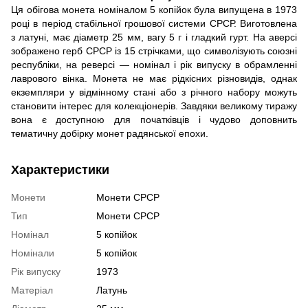
Ця обігова монета номіналом 5 копійок була випущена в 1973
році в період стабільної грошової системи СРСР. Виготовлена
з латуні, має діаметр 25 мм, вагу 5 г і гладкий гурт. На аверсі
зображено герб СРСР із 15 стрічками, що символізують союзні
республіки, на реверсі — номінал і рік випуску в обрамленні
лаврового вінка. Монета не має рідкісних різновидів, однак
екземпляри у відмінному стані або з річного набору можуть
становити інтерес для колекціонерів. Завдяки великому тиражу
вона є доступною для початківців і чудово доповнить
тематичну добірку монет радянської епохи.
Характеристики
Монети
Монети СРСР
Тип
Монети СРСР
Номінал
5 копійок
Номінали
5 копійок
Рік випуску
1973
Матеріал
Латунь