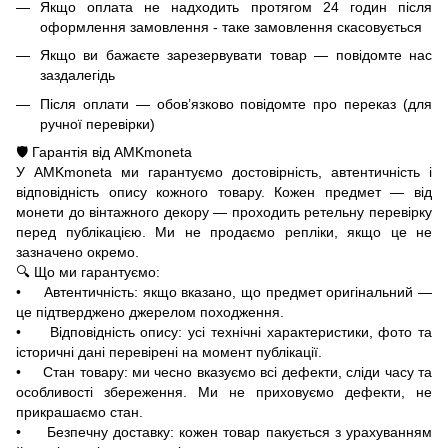
Якщо оплата не надходить протягом 24 годин після
оформлення замовлення - таке замовлення скасовується
Якщо ви бажаєте зарезервувати товар — повідомте нас
заздалегідь
Після оплати — обов’язково повідомте про переказ (для
ручної перевірки)
🛡️ Гарантія від AMKmoneta
У AMKmoneta ми гарантуємо достовірність, автентичність і
відповідність опису кожного товару. Кожен предмет — від
монети до вінтажного декору — проходить ретельну перевірку
перед публікацією. Ми не продаємо репліки, якщо це не
зазначено окремо.
🔍 Що ми гарантуємо:
• Автентичність: якщо вказано, що предмет оригінальний —
це підтверджено джерелом походження.
• Відповідність опису: усі технічні характеристики, фото та
історичні дані перевірені на момент публікації.
• Стан товару: ми чесно вказуємо всі дефекти, сліди часу та
особливості збереження. Ми не приховуємо дефекти, не
прикрашаємо стан.
• Безпечну доставку: кожен товар пакується з урахуванням