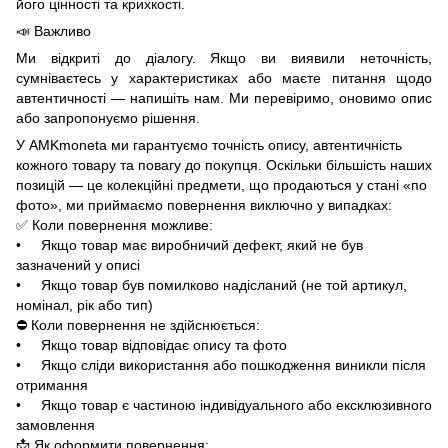
його цінності та крихкості.
📣 Важливо
Ми відкриті до діалогу. Якщо ви виявили неточність,
сумніваєтесь у характеристиках або маєте питання щодо
автентичності — напишіть нам. Ми перевіримо, оновимо опис
або запропонуємо рішення.
У AMKmoneta ми гарантуємо точність опису, автентичність
кожного товару та повагу до покупця. Оскільки більшість наших
позицій — це колекційні предмети, що продаються у стані «по
фото», ми приймаємо повернення виключно у випадках:
✅ Коли повернення можливе:
• Якщо товар має виробничий дефект, який не був
зазначений у описі
• Якщо товар був помилково надісланий (не той артикул,
номінал, рік або тип)
⛔ Коли повернення не здійснюється:
• Якщо товар відповідає опису та фото
• Якщо сліди використання або пошкодження виникли після
отримання
• Якщо товар є частиною індивідуального або ексклюзивного
замовлення
📩 Як оформити повернення: