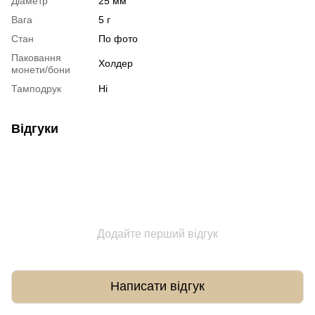
Діаметр
25 мм
Вага
5 г
Стан
По фото
Паковання
Холдер
монети/бони
Тамподрук
Ні
Відгуки
Додайте перший відгук
Написати відгук