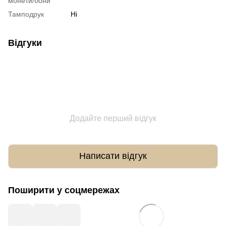
монети/бони
Тамподрук
Ні
Відгуки
Додайте перший відгук
Написати відгук
Поширити у соцмережах