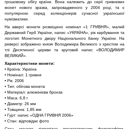
грошовому обігу країни. Вона належить до серії гривневих
монет нового зразка, запровадженого у 2004 році, та є
популярною серед колекціонерів сучасної української
нумізматики.
На аверсі монети розміщено номінал «1 ГРИВНЯ», малий
Державний Герб України, напис «УКРАЇНА», рік карбування та
логотип Монетного двору Національного банку України. На
реверсі зображено князя Володимира Великого з хрестом на
тлі Десятинної церкви та круговий напис «ВОЛОДИМИР
ВЕЛИКИЙ».
Характеристики монети:
• Країна: Україна
• Номінал: 1 гривня
• Рік: 2006
• Тип: обігова монета
• Матеріал: алюмінієва бронза
• Маса: 6,8 г
• Діаметр: 26 мм
• Товщина: 1,85 мм
• Гурт: напис «ОДНА ГРИВНЯ 2006»
• Стан: відповідає фото
Стан монети відповідає представленим фотографіям.