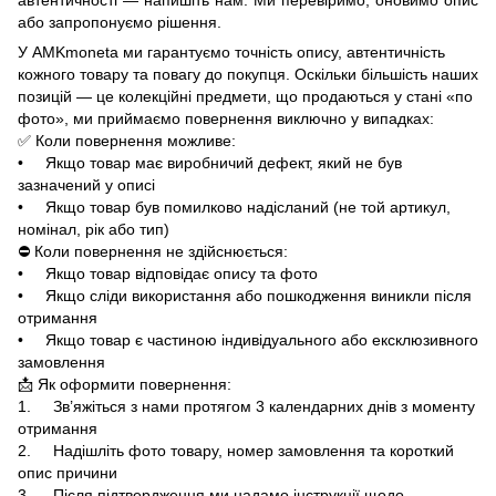
або запропонуємо рішення.
У AMKmoneta ми гарантуємо точність опису, автентичність
кожного товару та повагу до покупця. Оскільки більшість наших
позицій — це колекційні предмети, що продаються у стані «по
фото», ми приймаємо повернення виключно у випадках:
✅ Коли повернення можливе:
• Якщо товар має виробничий дефект, який не був
зазначений у описі
• Якщо товар був помилково надісланий (не той артикул,
номінал, рік або тип)
⛔ Коли повернення не здійснюється:
• Якщо товар відповідає опису та фото
• Якщо сліди використання або пошкодження виникли після
отримання
• Якщо товар є частиною індивідуального або ексклюзивного
замовлення
📩 Як оформити повернення:
1. Зв’яжіться з нами протягом 3 календарних днів з моменту
отримання
2. Надішліть фото товару, номер замовлення та короткий
опис причини
3. Після підтвердження ми надамо інструкції щодо