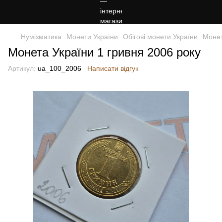
Нумізматика
Монети України
Обігові монети України
Монет
Монета України 1 гривня 2006 року
Артикул:
ua_100_2006
Написати відгук