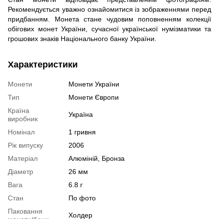
Рекомендується уважно ознайомитися із зображеннями перед
придбанням. Монета стане чудовим поповненням колекції
обігових монет України, сучасної української нумізматики та
грошових знаків Національного банку України.
Характеристики
Монети
Монети України
Тип
Монети Європи
Країна
Україна
виробник
Номінал
1 гривня
Рік випуску
2006
Матеріал
Алюміній, Бронза
Діаметр
26 мм
Вага
6.8 г
Стан
По фото
Паковання
Холдер