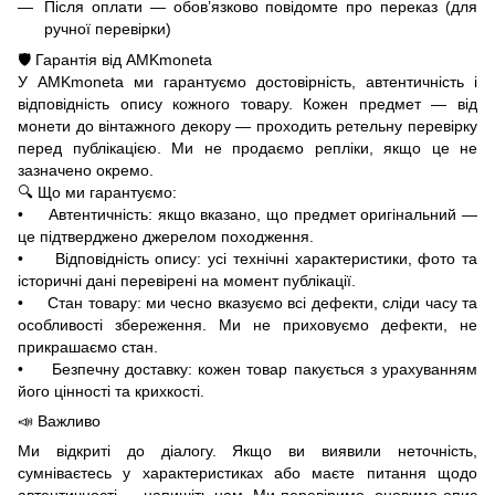
Після оплати — обов’язково повідомте про переказ (для
ручної перевірки)
🛡️ Гарантія від AMKmoneta
У AMKmoneta ми гарантуємо достовірність, автентичність і
відповідність опису кожного товару. Кожен предмет — від
монети до вінтажного декору — проходить ретельну перевірку
перед публікацією. Ми не продаємо репліки, якщо це не
зазначено окремо.
🔍 Що ми гарантуємо:
• Автентичність: якщо вказано, що предмет оригінальний —
це підтверджено джерелом походження.
• Відповідність опису: усі технічні характеристики, фото та
історичні дані перевірені на момент публікації.
• Стан товару: ми чесно вказуємо всі дефекти, сліди часу та
особливості збереження. Ми не приховуємо дефекти, не
прикрашаємо стан.
• Безпечну доставку: кожен товар пакується з урахуванням
його цінності та крихкості.
📣 Важливо
Ми відкриті до діалогу. Якщо ви виявили неточність,
сумніваєтесь у характеристиках або маєте питання щодо
автентичності — напишіть нам. Ми перевіримо, оновимо опис