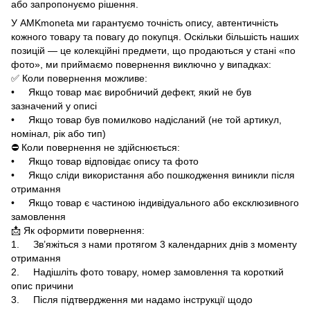
або запропонуємо рішення.
У AMKmoneta ми гарантуємо точність опису, автентичність
кожного товару та повагу до покупця. Оскільки більшість наших
позицій — це колекційні предмети, що продаються у стані «по
фото», ми приймаємо повернення виключно у випадках:
✅ Коли повернення можливе:
• Якщо товар має виробничий дефект, який не був
зазначений у описі
• Якщо товар був помилково надісланий (не той артикул,
номінал, рік або тип)
⛔ Коли повернення не здійснюється:
• Якщо товар відповідає опису та фото
• Якщо сліди використання або пошкодження виникли після
отримання
• Якщо товар є частиною індивідуального або ексклюзивного
замовлення
📩 Як оформити повернення:
1. Зв’яжіться з нами протягом 3 календарних днів з моменту
отримання
2. Надішліть фото товару, номер замовлення та короткий
опис причини
3. Після підтвердження ми надамо інструкції щодо