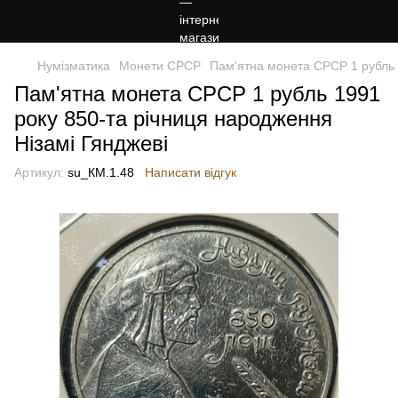
Нумізматика
Монети СРСР
Пам'ятна монета СРСР 1 рубль 
Пам'ятна монета СРСР 1 рубль 1991
року 850-та річниця народження
Нізамі Гянджеві
Артикул:
su_КМ.1.48
Написати відгук