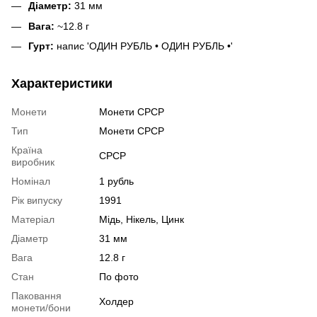
Діаметр:
31 мм
Вага:
~12.8 г
Гурт:
напис 'ОДИН РУБЛЬ • ОДИН РУБЛЬ •'
Характеристики
Монети
Монети СРСР
Тип
Монети СРСР
Країна
СРСР
виробник
Номінал
1 рубль
Рік випуску
1991
Матеріал
Мідь, Нікель, Цинк
Діаметр
31 мм
Вага
12.8 г
Стан
По фото
Паковання
Холдер
монети/бони