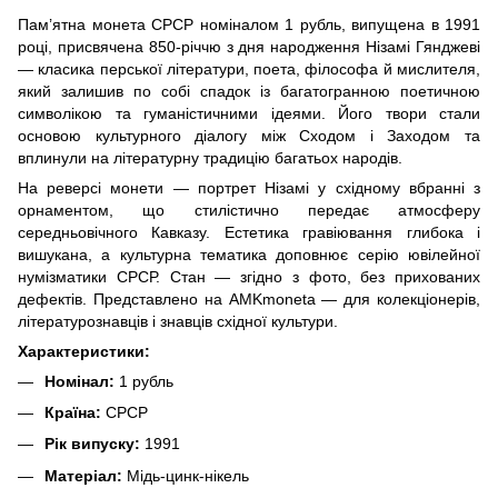
Пам’ятна монета СРСР номіналом 1 рубль, випущена в 1991
році, присвячена 850-річчю з дня народження Нізамі Гянджеві
— класика перської літератури, поета, філософа й мислителя,
який залишив по собі спадок із багатогранною поетичною
символікою та гуманістичними ідеями. Його твори стали
основою культурного діалогу між Сходом і Заходом та
вплинули на літературну традицію багатьох народів.
На реверсі монети — портрет Нізамі у східному вбранні з
орнаментом, що стилістично передає атмосферу
середньовічного Кавказу. Естетика гравіювання глибока і
вишукана, а культурна тематика доповнює серію ювілейної
нумізматики СРСР. Стан — згідно з фото, без прихованих
дефектів. Представлено на AMKmoneta — для колекціонерів,
літературознавців і знавців східної культури.
Характеристики:
Номінал:
1 рубль
Країна:
СРСР
Рік випуску:
1991
Матеріал:
Мідь-цинк-нікель