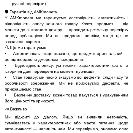
ручної перевірки)
🛡️ Гарантія від AMKmoneta
У AMKmoneta ми гарантуємо достовірність, автентичність і
відповідність опису кожного товару. Кожен предмет — від
монети до вінтажного декору — проходить ретельну перевірку
перед публікацією. Ми не продаємо репліки, якщо це не
зазначено окремо.
🔍 Що ми гарантуємо:
• Автентичність: якщо вказано, що предмет оригінальний —
це підтверджено джерелом походження.
• Відповідність опису: усі технічні характеристики, фото та
історичні дані перевірені на момент публікації.
• Стан товару: ми чесно вказуємо всі дефекти, сліди часу та
особливості збереження. Ми не приховуємо дефекти, не
прикрашаємо стан.
• Безпечну доставку: кожен товар пакується з урахуванням
його цінності та крихкості.
📣 Важливо
Ми відкриті до діалогу. Якщо ви виявили неточність,
сумніваєтесь у характеристиках або маєте питання щодо
автентичності — напишіть нам. Ми перевіримо, оновимо опис