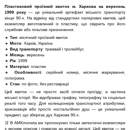
Пластиковий проїзний квиток м. Харкова на вересень
1999 року
— це унікальний артефакт міського транспорту
кінця 90-х. На відміну від стандартних паперових квитків, цей
екземпляр виготовлений із пластику, що свідчить про його
службове або пільгове призначення.
🔸
Тип
: місячний проїзний квиток
🔸
Місто
: Харків, Україна
🔸
Вид транспорту
: трамвай і тролейбус
🔸
Місяць
: вересень
🔸
Рік
: 1999
🔸
Матеріал
: пластик
🔸
Особливості
: серійний номер, місячне маркування,
голограма
🔸
Стан
: по фото, без реставрації
Цей квиток — не просто засіб оплати проїзду, а частина
міської історії. Він відображає графіку, типографіку та соціальні
реалії того часу. Для колекціонерів транспортної атрибутики,
краєзнавців або просто ностальгійних душ — це унікальний
предмет, що зберігає дух Харкова 90-х.
🛒 В AMKmoneta ми пропонуємо тільки автентичні екземпляри
з чесним описом і повагою до кожної деталі. Цей квиток — не