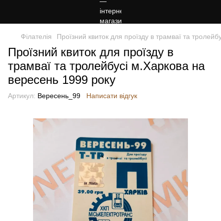
Філателія
Проїзний квиток для проїзду в трамваї та тролейб
Проїзний квиток для проїзду в
трамваї та тролейбусі м.Харкова на
вересень 1999 року
Артикул:
Вересень_99
Написати відгук