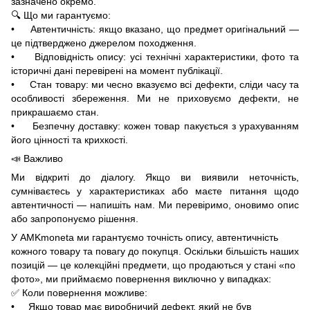
зазначено окремо.
🔍 Що ми гарантуємо:
• Автентичність: якщо вказано, що предмет оригінальний —
це підтверджено джерелом походження.
• Відповідність опису: усі технічні характеристики, фото та
історичні дані перевірені на момент публікації.
• Стан товару: ми чесно вказуємо всі дефекти, сліди часу та
особливості збереження. Ми не приховуємо дефекти, не
прикрашаємо стан.
• Безпечну доставку: кожен товар пакується з урахуванням
його цінності та крихкості.
📣 Важливо
Ми відкриті до діалогу. Якщо ви виявили неточність,
сумніваєтесь у характеристиках або маєте питання щодо
автентичності — напишіть нам. Ми перевіримо, оновимо опис
або запропонуємо рішення.
У AMKmoneta ми гарантуємо точність опису, автентичність
кожного товару та повагу до покупця. Оскільки більшість наших
позицій — це колекційні предмети, що продаються у стані «по
фото», ми приймаємо повернення виключно у випадках:
✅ Коли повернення можливе:
• Якщо товар має виробничий дефект, який не був