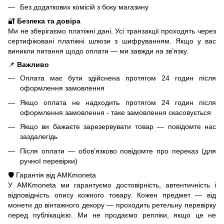
Без додаткових комісій з боку магазину
🔐
Безпека та довіра
Ми не зберігаємо платіжні дані. Усі транзакції проходять через
сертифіковані платіжні шлюзи з шифруванням. Якщо у вас
виникли питання щодо оплати — ми завжди на зв’язку.
📌
Важливо
Оплата має бути здійснена протягом 24 годин після
оформлення замовлення
Якщо оплата не надходить протягом 24 годин після
оформлення замовлення - таке замовлення скасовується
Якщо ви бажаєте зарезервувати товар — повідомте нас
заздалегідь
Після оплати — обов’язково повідомте про переказ (для
ручної перевірки)
🛡️ Гарантія від AMKmoneta
У AMKmoneta ми гарантуємо достовірність, автентичність і
відповідність опису кожного товару. Кожен предмет — від
монети до вінтажного декору — проходить ретельну перевірку
перед публікацією. Ми не продаємо репліки, якщо це не