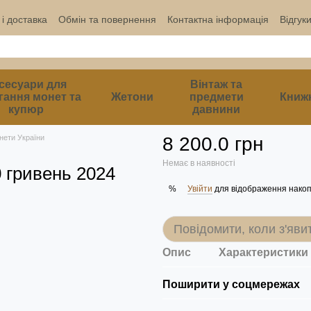
і доставка
Обмін та повернення
Контактна інформація
Відгук
сесуари для
Вінтаж та
гання монет та
Жетони
предмети
Книж
купюр
давнини
онети України
8 200.0 грн
Немає в наявності
0 гривень 2024
Увійти
для відображення накоп
%
Повідомити, коли з'яви
Опис
Характеристики
Поширити у соцмережах