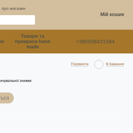
и про магазин
Мій кошик
Товари та
+380508431584
ки
прикраси hand
made
Порівняти
В бажання
ичувальної знижки
ться