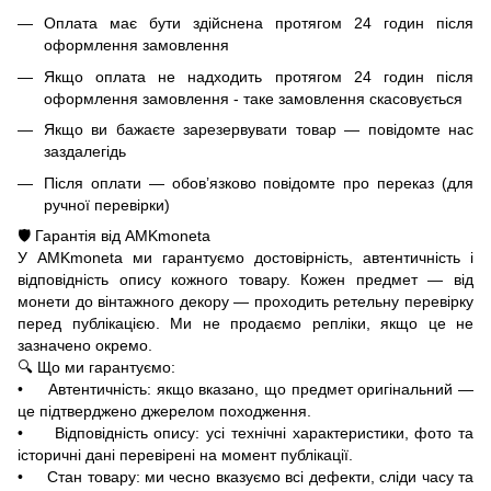
Оплата має бути здійснена протягом 24 годин після
оформлення замовлення
Якщо оплата не надходить протягом 24 годин після
оформлення замовлення - таке замовлення скасовується
Якщо ви бажаєте зарезервувати товар — повідомте нас
заздалегідь
Після оплати — обов’язково повідомте про переказ (для
ручної перевірки)
🛡️ Гарантія від AMKmoneta
У AMKmoneta ми гарантуємо достовірність, автентичність і
відповідність опису кожного товару. Кожен предмет — від
монети до вінтажного декору — проходить ретельну перевірку
перед публікацією. Ми не продаємо репліки, якщо це не
зазначено окремо.
🔍 Що ми гарантуємо:
• Автентичність: якщо вказано, що предмет оригінальний —
це підтверджено джерелом походження.
• Відповідність опису: усі технічні характеристики, фото та
історичні дані перевірені на момент публікації.
• Стан товару: ми чесно вказуємо всі дефекти, сліди часу та