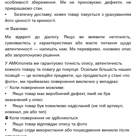
особливості збереження. Ми не приховуємо дефекти, не
прикрашаємо стан.
• Безпечну доставку: кожен товар пакується з урахуванням
його цінності та крихкості.
📣 Важливо
Ми відкриті до діалогу. Якщо ви виявили неточність,
сумніваєтесь у характеристиках або маєте питання щодо
автентичності — напишіть нам. Ми перевіримо, оновимо опис
або запропонуємо рішення.
У AMKmoneta ми гарантуємо точність опису, автентичність
кожного товару та повагу до покупця. Оскільки більшість наших
позицій — це колекційні предмети, що продаються у стані «по
фото», ми приймаємо повернення виключно у випадках:
✅ Коли повернення можливе:
• Якщо товар має виробничий дефект, який не був
зазначений у описі
• Якщо товар був помилково надісланий (не той артикул,
номінал, рік або тип)
⛔ Коли повернення не здійснюється:
• Якщо товар відповідає опису та фото
• Якщо сліди використання або пошкодження виникли після
отримання