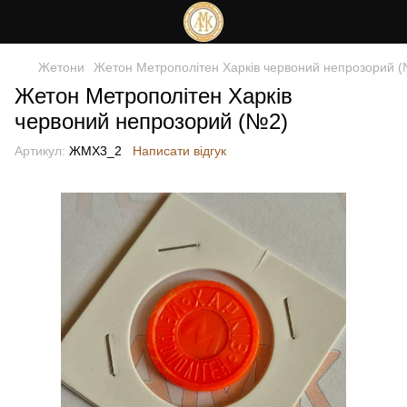
Жетони
Жетон Метрополітен Харків червоний непрозорий 
Жетон Метрополітен Харків
червоний непрозорий (№2)
Артикул:
ЖМХ3_2
Написати відгук