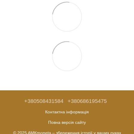
+380508431584
+380686195475
Контактна інформація
Повна версія сайту
© 2025 AMKmoneta – збереження історії у ваших руках