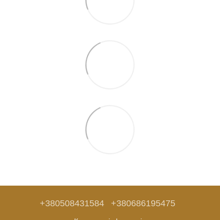
+380508431584
+380686195475