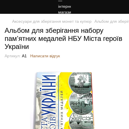
Аксесуари для зберігання монет та купюр
Альбом для збері
Альбом для зберігання набору
пам'ятних медалей НБУ Міста героїв
України
Артикул:
А1
Написати відгук