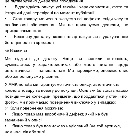
це підтверджено джерелом походження.
• Відповідність опису: усі технічні характеристики, фото та
історичні дані перевірені на момент публікації.
• Стан товару: ми чесно вказуємо всі дефекти, сліди часу та
особливості збереження. Ми не приховуємо дефекти, не
прикрашаємо стан.
• Безпечну доставку: кожен товар пакується з урахуванням
його цінності та крихкості.
📣 Важливо
Ми відкриті до діалогу. Якщо ви виявили неточність,
сумніваєтесь у характеристиках або маєте питання щодо
автентичності — напишіть нам. Ми перевіримо, оновимо опис
або запропонуємо рішення.
У AMKmoneta ми гарантуємо точність опису, автентичність
кожного товару та повагу до покупця. Оскільки більшість наших
позицій — це колекційні предмети, що продаються у стані «по
фото», ми приймаємо повернення виключно у випадках:
✅ Коли повернення можливе:
• Якщо товар має виробничий дефект, який не був
зазначений у описі
• Якщо товар був помилково надісланий (не той артикул,
номінал, рік або тип)