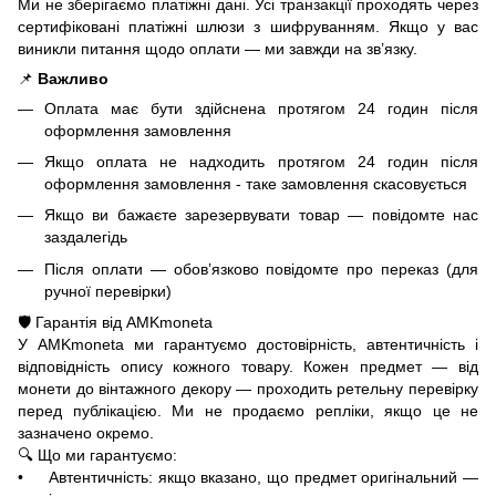
Ми не зберігаємо платіжні дані. Усі транзакції проходять через
сертифіковані платіжні шлюзи з шифруванням. Якщо у вас
виникли питання щодо оплати — ми завжди на зв’язку.
📌
Важливо
Оплата має бути здійснена протягом 24 годин після
оформлення замовлення
Якщо оплата не надходить протягом 24 годин після
оформлення замовлення - таке замовлення скасовується
Якщо ви бажаєте зарезервувати товар — повідомте нас
заздалегідь
Після оплати — обов’язково повідомте про переказ (для
ручної перевірки)
🛡️ Гарантія від AMKmoneta
У AMKmoneta ми гарантуємо достовірність, автентичність і
відповідність опису кожного товару. Кожен предмет — від
монети до вінтажного декору — проходить ретельну перевірку
перед публікацією. Ми не продаємо репліки, якщо це не
зазначено окремо.
🔍 Що ми гарантуємо:
• Автентичність: якщо вказано, що предмет оригінальний —