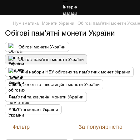
Нумізматика
Монети України
Обігові пам'ятні монети Украї
Обігові пам'ятні монети України
Обігові монети України
Обігові пам'ятні монети України
Річні набори НБУ обігових та пам'ятних монет України
Срібні, золоті та інвестиційні монети України
Пам'ятні та ювілейні монети України
Пам'ятні медалі України
Фільтр
За популярністю