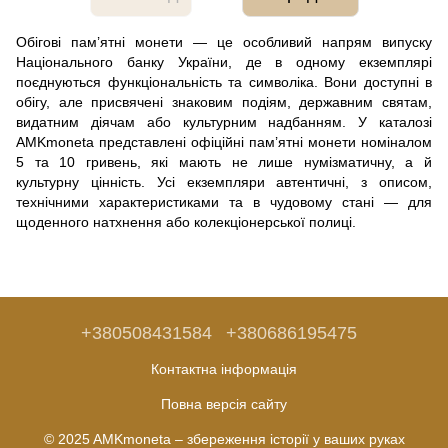
Обігові пам’ятні монети — це особливий напрям випуску
Національного банку України, де в одному екземплярі
поєднуються функціональність та символіка. Вони доступні в
обігу, але присвячені знаковим подіям, державним святам,
видатним діячам або культурним надбанням. У каталозі
AMKmoneta представлені офіційні пам’ятні монети номіналом
5 та 10 гривень, які мають не лише нумізматичну, а й
культурну цінність. Усі екземпляри автентичні, з описом,
технічними характеристиками та в чудовому стані — для
щоденного натхнення або колекціонерської полиці.
+380508431584
+380686195475
Контактна інформація
Повна версія сайту
© 2025 AMKmoneta – збереження історії у ваших руках