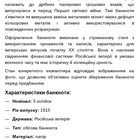
належить до дрібних паперових грошових знаків, що
випускалися в період Першої світової війни. Такі банкноти
з’явилися як вимушена заміна металевих монет через дефіцит
кольорових металів і активно використовувалися в
повсякденних розрахунках.
Оформлення банкноти виконане у стриманому стилі з
використанням орнаментів та написів, характерних для
імперських випусків початку ХХ століття. Вона є наочним
свідченням фінансової системи Російської імперії в умовах
воєнного часу та має історичну й колекційну цінність.
Стан конкретного екземпляра відповідає зображенням на
фото, що дозволяє об’єктивно оцінити збереження банкноти
перед придбанням.
Характеристики банкноти:
Номінал:
5 копійок
Рік випуску:
1915
Держава:
Російська імперія
Тип:
обігова банкнота
Матеріал:
папір