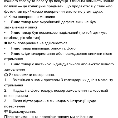
кожного товару та повагу до покупця. Оскільки більшість наших
позицій — це колекційні предмети, що продаються у стані «по
фото», ми приймаємо повернення виключно у випадках:
✅ Коли повернення можливе:
• Якщо товар має виробничий дефект, який не був
зазначений у описі
• Якщо товар був помилково надісланий (не той артикул,
номінал, рік або тип)
⛔ Коли повернення не здійснюється:
• Якщо товар відповідає опису та фото
• Якщо сліди використання або пошкодження виникли після
отримання
• Якщо товар є частиною індивідуального або ексклюзивного
замовлення
📩 Як оформити повернення:
1. Зв’яжіться з нами протягом 3 календарних днів з моменту
отримання
2. Надішліть фото товару, номер замовлення та короткий
опис причини
3. Після підтвердження ми надамо інструкції щодо
повернення
💸 Відшкодування:
Після отримання та перевірки товару ми здійснимо