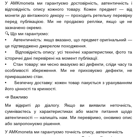
У AMKmoneta ми гарантуємо достовірність, автентичність і
відповідність опису кожного товару. Кожен предмет — від
монети до вінтажного декору — проходить ретельну перевірку
перед публікацією. Ми не продаємо репліки, якщо це не
зазначено окремо.
🔍 Що ми гарантуємо:
• Автентичність: якщо вказано, що предмет оригінальний —
це підтверджено джерелом походження.
• Відповідність опису: усі технічні характеристики, фото та
історичні дані перевірені на момент публікації.
• Стан товару: ми чесно вказуємо всі дефекти, сліди часу та
особливості збереження. Ми не приховуємо дефекти, не
прикрашаємо стан.
• Безпечну доставку: кожен товар пакується з урахуванням
його цінності та крихкості.
📣 Важливо
Ми відкриті до діалогу. Якщо ви виявили неточність,
сумніваєтесь у характеристиках або маєте питання щодо
автентичності — напишіть нам. Ми перевіримо, оновимо опис
або запропонуємо рішення.
У AMKmoneta ми гарантуємо точність опису, автентичність