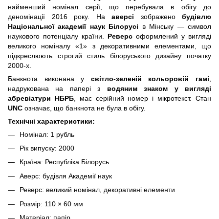
найменший номінал серії, що перебувала в обігу до
деномінації 2016 року. На
аверсі
зображено
будівлю
Національної академії наук Білорусі
в Мінську — символ
наукового потенціалу країни.
Реверс
оформлений у вигляді
великого номіналу «1» з декоративними елементами, що
підкреслюють строгий стиль білоруського дизайну початку
2000-х.
Банкнота виконана у
світло-зеленій кольоровій гамі
,
надрукована на папері з
водяним знаком у вигляді
абревіатури НБРБ
, має серійний номер і мікротекст. Стан
UNC
означає, що банкнота не була в обігу.
Технічні характеристики:
Номінал: 1 рубль
Рік випуску: 2000
Країна: Республіка Білорусь
Аверс: будівля Академії наук
Реверс: великий номінал, декоративні елементи
Розмір: 110 × 60 мм
Матеріал: папір