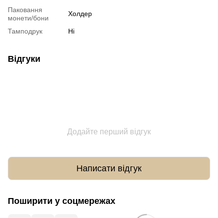
Паковання
Холдер
монети/бони
Тамподрук
Ні
Відгуки
Додайте перший відгук
Написати відгук
Поширити у соцмережах