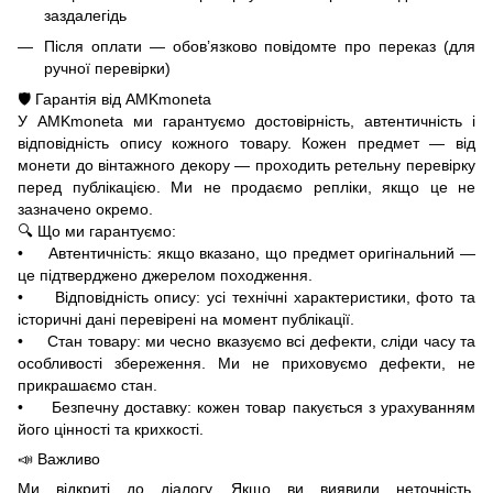
заздалегідь
Після оплати — обов’язково повідомте про переказ (для
ручної перевірки)
🛡️ Гарантія від AMKmoneta
У AMKmoneta ми гарантуємо достовірність, автентичність і
відповідність опису кожного товару. Кожен предмет — від
монети до вінтажного декору — проходить ретельну перевірку
перед публікацією. Ми не продаємо репліки, якщо це не
зазначено окремо.
🔍 Що ми гарантуємо:
• Автентичність: якщо вказано, що предмет оригінальний —
це підтверджено джерелом походження.
• Відповідність опису: усі технічні характеристики, фото та
історичні дані перевірені на момент публікації.
• Стан товару: ми чесно вказуємо всі дефекти, сліди часу та
особливості збереження. Ми не приховуємо дефекти, не
прикрашаємо стан.
• Безпечну доставку: кожен товар пакується з урахуванням
його цінності та крихкості.
📣 Важливо
Ми відкриті до діалогу. Якщо ви виявили неточність,