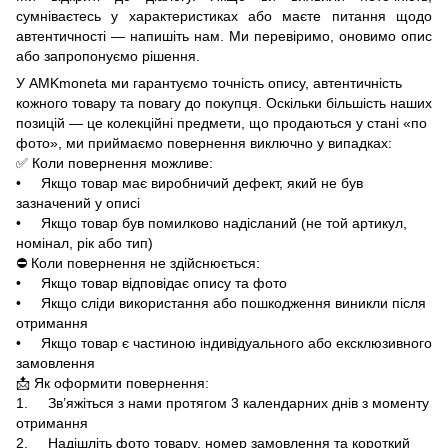
сумніваєтесь у характеристиках або маєте питання щодо
автентичності — напишіть нам. Ми перевіримо, оновимо опис
або запропонуємо рішення.
У AMKmoneta ми гарантуємо точність опису, автентичність
кожного товару та повагу до покупця. Оскільки більшість наших
позицій — це колекційні предмети, що продаються у стані «по
фото», ми приймаємо повернення виключно у випадках:
✅ Коли повернення можливе:
• Якщо товар має виробничий дефект, який не був
зазначений у описі
• Якщо товар був помилково надісланий (не той артикул,
номінал, рік або тип)
⛔ Коли повернення не здійснюється:
• Якщо товар відповідає опису та фото
• Якщо сліди використання або пошкодження виникли після
отримання
• Якщо товар є частиною індивідуального або ексклюзивного
замовлення
📩 Як оформити повернення:
1. Зв’яжіться з нами протягом 3 календарних днів з моменту
отримання
2. Надішліть фото товару, номер замовлення та короткий