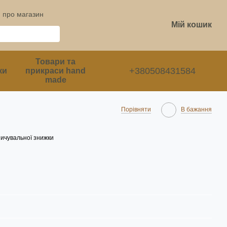
и про магазин
Мій кошик
Товари та
+380508431584
ки
прикраси hand
made
Порівняти
В бажання
ичувальної знижки