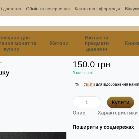
і доставка
Обмін та повернення
Контактна інформація
Відгук
сесуари для
Вінтаж та
гання монет та
Жетони
предмети
Книж
купюр
давнини
ку
150.0 грн
оку
В наявності
Увійти
для відображення накоп
%
Купити
Опис
Характеристики
Поширити у соцмережах