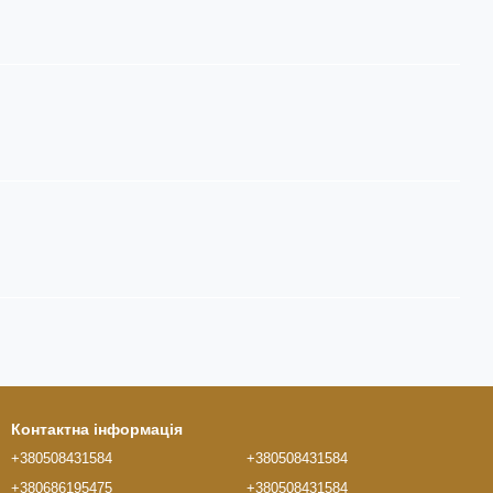
Контактна інформація
+380508431584
+380508431584
+380686195475
+380508431584