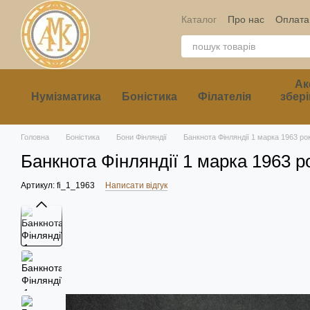
Перейти до основного контенту
Каталог
Про нас
Оплата 
Ак
Нумізматика
Боністика
Філателія
збері
Головна
Боністика
Бони Фінляндії
Банкнота Фінляндії 1 марка 1963 ро
Банкнота Фінляндії 1 марка 1963 р
Артикул: fi_1_1963
Написати відгук