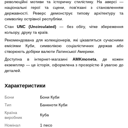
революційні мотиви та історичну стилістику. На аверсі —
національні герої та сцени, пов’язані з становленням
державності. Реверс демонструє типову архітектуру та
символіку острівної республіки.
Стан
UNC (Uncirculated)
— без обігу, чітке збереження
кольору, друку та країв.
Рекомендована для колекціонерів, які цікавляться сучасними
емісіями Куби, символікою соціалістичних держав або
створюють добірки валюти Латинської Америки.
Доступна в інтернет-магазині
AMKmoneta
, де кожен
екземпляр — це історія, оформлена з прозорістю й увагою до
деталей.
Характеристики
Бони
Бони Куби
Тип
Банкноти Куби
Країна
Куба
виробник
Номінал
1 песо