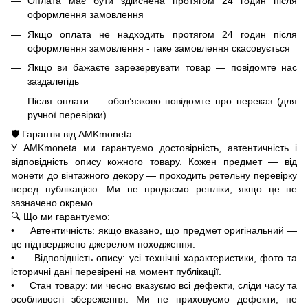
Оплата має бути здійснена протягом 24 годин після
оформлення замовлення
Якщо оплата не надходить протягом 24 годин після
оформлення замовлення - таке замовлення скасовується
Якщо ви бажаєте зарезервувати товар — повідомте нас
заздалегідь
Після оплати — обов’язково повідомте про переказ (для
ручної перевірки)
🛡️ Гарантія від AMKmoneta
У AMKmoneta ми гарантуємо достовірність, автентичність і
відповідність опису кожного товару. Кожен предмет — від
монети до вінтажного декору — проходить ретельну перевірку
перед публікацією. Ми не продаємо репліки, якщо це не
зазначено окремо.
🔍 Що ми гарантуємо:
• Автентичність: якщо вказано, що предмет оригінальний —
це підтверджено джерелом походження.
• Відповідність опису: усі технічні характеристики, фото та
історичні дані перевірені на момент публікації.
• Стан товару: ми чесно вказуємо всі дефекти, сліди часу та
особливості збереження. Ми не приховуємо дефекти, не