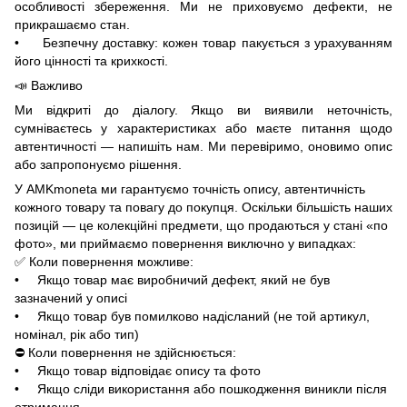
особливості збереження. Ми не приховуємо дефекти, не
прикрашаємо стан.
• Безпечну доставку: кожен товар пакується з урахуванням
його цінності та крихкості.
📣 Важливо
Ми відкриті до діалогу. Якщо ви виявили неточність,
сумніваєтесь у характеристиках або маєте питання щодо
автентичності — напишіть нам. Ми перевіримо, оновимо опис
або запропонуємо рішення.
У AMKmoneta ми гарантуємо точність опису, автентичність
кожного товару та повагу до покупця. Оскільки більшість наших
позицій — це колекційні предмети, що продаються у стані «по
фото», ми приймаємо повернення виключно у випадках:
✅ Коли повернення можливе:
• Якщо товар має виробничий дефект, який не був
зазначений у описі
• Якщо товар був помилково надісланий (не той артикул,
номінал, рік або тип)
⛔ Коли повернення не здійснюється:
• Якщо товар відповідає опису та фото
• Якщо сліди використання або пошкодження виникли після
отримання