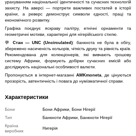
урахуванням національної ідентичності та сучасних технологій
захисту. На аверсі — портрети важливих постатей в історії
країни, а реверс демонструє символи єдності, праці та
економічного розвитку.
Графіка поєднує яскраву палітру, етнічні орнаменти та
геометричні мотиви, характерні для нігерійського стилю.
💬
Стан — UNC (Uncirculated)
: банкнота не була в обігу,
збережено насиченість кольорів, чіткість друку та рівність країв.
Рекомендована для колекціонерів, які вивчають грошову
систему Африки, формують добірки сучасних емісій або
досліджують національні особливості валюти.
Пропонується в інтернет-магазині
AMKmoneta
, де цінуються
прозорість, автентичність і повага до нумізматичної справи.
Характеристики
Бони
Бони Африки, Бони Нігерії
Тип
Банкноти Африки, Банкноти Нігерії
Країна
Нигерія
виробник