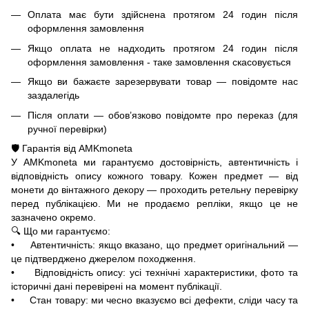
Оплата має бути здійснена протягом 24 годин після
оформлення замовлення
Якщо оплата не надходить протягом 24 годин після
оформлення замовлення - таке замовлення скасовується
Якщо ви бажаєте зарезервувати товар — повідомте нас
заздалегідь
Після оплати — обов’язково повідомте про переказ (для
ручної перевірки)
🛡️ Гарантія від AMKmoneta
У AMKmoneta ми гарантуємо достовірність, автентичність і
відповідність опису кожного товару. Кожен предмет — від
монети до вінтажного декору — проходить ретельну перевірку
перед публікацією. Ми не продаємо репліки, якщо це не
зазначено окремо.
🔍 Що ми гарантуємо:
• Автентичність: якщо вказано, що предмет оригінальний —
це підтверджено джерелом походження.
• Відповідність опису: усі технічні характеристики, фото та
історичні дані перевірені на момент публікації.
• Стан товару: ми чесно вказуємо всі дефекти, сліди часу та