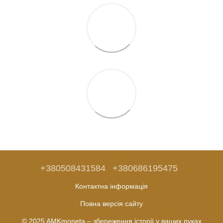
+380508431584
+380686195475
Контактна інформація
Повна версія сайту
© 2025 AMKmoneta – збереження історії у ваших руках