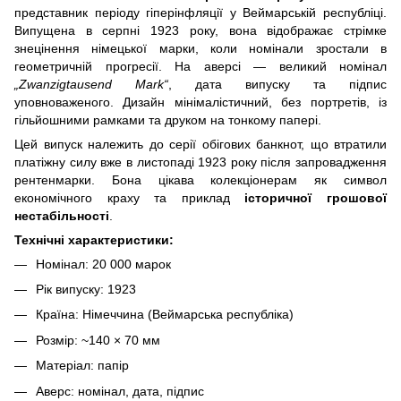
представник періоду гіперінфляції у Веймарській республіці.
Випущена в серпні 1923 року, вона відображає стрімке
знецінення німецької марки, коли номінали зростали в
геометричній прогресії. На аверсі — великий номінал
„Zwanzigtausend Mark“
, дата випуску та підпис
уповноваженого. Дизайн мінімалістичний, без портретів, із
гільйошними рамками та друком на тонкому папері.
Цей випуск належить до серії обігових банкнот, що втратили
платіжну силу вже в листопаді 1923 року після запровадження
рентенмарки. Бона цікава колекціонерам як символ
економічного краху та приклад
історичної грошової
нестабільності
.
Технічні характеристики:
Номінал: 20 000 марок
Рік випуску: 1923
Країна: Німеччина (Веймарська республіка)
Розмір: ~140 × 70 мм
Матеріал: папір
Аверс: номінал, дата, підпис