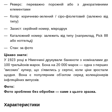
Реверс: переважно порожній або з декоративними
елементами
Колір: коричнево-зелений / сіро-фіолетовий (залежно від
типу)
Захист: серійний номер, мікродрук
Каталожний номер: залежить від типу (наприклад, Pick 88
або нотгельд)
Стан: за фото
Цікаво знати:
У 1923 році в Німеччині друкували банкноти з номіналами до
100 трильйонів марок. Бона на 20 000 марок — одна з перших
“високих” купюр, що з’явились у серпні, коли ціни зростали
щодня. Вона є популярним об’єктом серед колекціонерів
інфляційних випусків.
Фото:
Фото зроблено без обробки — саме з цього зразка.
Характеристики