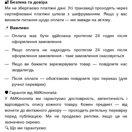
🔐
Безпека та довіра
Ми не зберігаємо платіжні дані. Усі транзакції проходять через
сертифіковані платіжні шлюзи з шифруванням. Якщо у вас
виникли питання щодо оплати — ми завжди на зв’язку.
📌
Важливо
Оплата має бути здійснена протягом 24 годин після
оформлення замовлення
Якщо оплата не надходить протягом 24 годин після
оформлення замовлення - таке замовлення скасовується
Якщо ви бажаєте зарезервувати товар — повідомте нас
заздалегідь
Після оплати — обов’язково повідомте про переказ (для
ручної перевірки)
🛡️ Гарантія від AMKmoneta
У AMKmoneta ми гарантуємо достовірність, автентичність і
відповідність опису кожного товару. Кожен предмет — від
монети до вінтажного декору — проходить ретельну перевірку
перед публікацією. Ми не продаємо репліки, якщо це не
зазначено окремо.
🔍 Що ми гарантуємо: