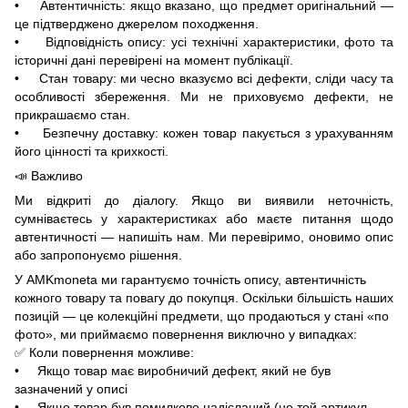
• Автентичність: якщо вказано, що предмет оригінальний —
це підтверджено джерелом походження.
• Відповідність опису: усі технічні характеристики, фото та
історичні дані перевірені на момент публікації.
• Стан товару: ми чесно вказуємо всі дефекти, сліди часу та
особливості збереження. Ми не приховуємо дефекти, не
прикрашаємо стан.
• Безпечну доставку: кожен товар пакується з урахуванням
його цінності та крихкості.
📣 Важливо
Ми відкриті до діалогу. Якщо ви виявили неточність,
сумніваєтесь у характеристиках або маєте питання щодо
автентичності — напишіть нам. Ми перевіримо, оновимо опис
або запропонуємо рішення.
У AMKmoneta ми гарантуємо точність опису, автентичність
кожного товару та повагу до покупця. Оскільки більшість наших
позицій — це колекційні предмети, що продаються у стані «по
фото», ми приймаємо повернення виключно у випадках:
✅ Коли повернення можливе:
• Якщо товар має виробничий дефект, який не був
зазначений у описі
• Якщо товар був помилково надісланий (не той артикул,