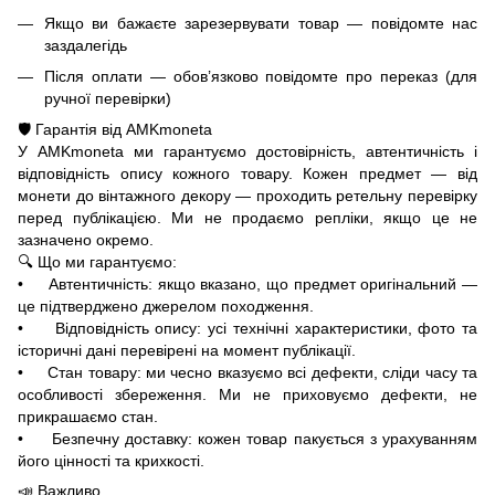
Якщо ви бажаєте зарезервувати товар — повідомте нас
заздалегідь
Після оплати — обов’язково повідомте про переказ (для
ручної перевірки)
🛡️ Гарантія від AMKmoneta
У AMKmoneta ми гарантуємо достовірність, автентичність і
відповідність опису кожного товару. Кожен предмет — від
монети до вінтажного декору — проходить ретельну перевірку
перед публікацією. Ми не продаємо репліки, якщо це не
зазначено окремо.
🔍 Що ми гарантуємо:
• Автентичність: якщо вказано, що предмет оригінальний —
це підтверджено джерелом походження.
• Відповідність опису: усі технічні характеристики, фото та
історичні дані перевірені на момент публікації.
• Стан товару: ми чесно вказуємо всі дефекти, сліди часу та
особливості збереження. Ми не приховуємо дефекти, не
прикрашаємо стан.
• Безпечну доставку: кожен товар пакується з урахуванням
його цінності та крихкості.
📣 Важливо