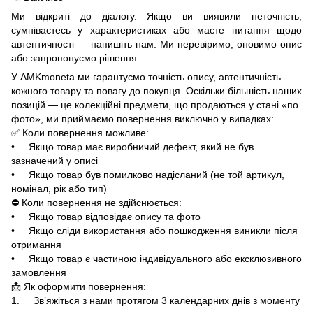
Ми відкриті до діалогу. Якщо ви виявили неточність,
сумніваєтесь у характеристиках або маєте питання щодо
автентичності — напишіть нам. Ми перевіримо, оновимо опис
або запропонуємо рішення.
У AMKmoneta ми гарантуємо точність опису, автентичність
кожного товару та повагу до покупця. Оскільки більшість наших
позицій — це колекційні предмети, що продаються у стані «по
фото», ми приймаємо повернення виключно у випадках:
✅ Коли повернення можливе:
• Якщо товар має виробничий дефект, який не був
зазначений у описі
• Якщо товар був помилково надісланий (не той артикул,
номінал, рік або тип)
⛔ Коли повернення не здійснюється:
• Якщо товар відповідає опису та фото
• Якщо сліди використання або пошкодження виникли після
отримання
• Якщо товар є частиною індивідуального або ексклюзивного
замовлення
📩 Як оформити повернення:
1. Зв’яжіться з нами протягом 3 календарних днів з моменту