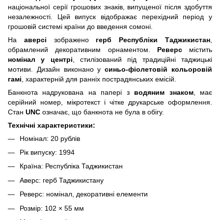
національної серії грошових знаків, випущеної після здобуття
незалежності. Цей випуск відображає перехідний період у
грошовій системі країни до введення сомоні.
На
аверсі
зображено
герб Республіки Таджикистан
,
обрамлений декоративним орнаментом.
Реверс
містить
номінал у центрі
, стилізований під традиційні таджицькі
мотиви. Дизайн виконано у
синьо-фіолетовій кольоровій
гамі
, характерній для ранніх пострадянських емісій.
Банкнота надрукована на папері з
водяним знаком
, має
серійний номер, мікротекст і чітке друкарське оформлення.
Стан
UNC
означає, що банкнота не була в обігу.
Технічні характеристики:
Номінал: 20 рублів
Рік випуску: 1994
Країна: Республіка Таджикистан
Аверс: герб Таджикистану
Реверс: номінал, декоративні елементи
Розмір: 102 × 55 мм