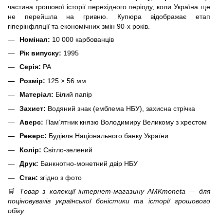
частина грошової історії перехідного періоду, коли Україна ще
не перейшла на гривню. Купюра відображає етап
гіперінфляції та економічних змін 90-х років.
Номінал:
10 000 карбованців
Рік випуску:
1995
Серія:
РА
Розмір:
125 × 56 мм
Матеріал:
Білий папір
Захист:
Водяний знак (емблема НБУ), захисна стрічка
Аверс:
Пам’ятник князю Володимиру Великому з хрестом
Реверс:
Будівля Національного банку України
Колір:
Світло-зелений
Друк:
Банкнотно-монетний двір НБУ
Стан:
згідно з фото
🛒
Товар з колекції інтернет-магазину AMKmoneta — для
поціновувачів української боністики та історії грошового
обігу.