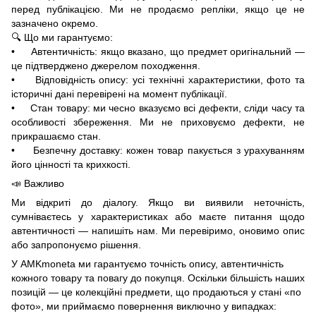
перед публікацією. Ми не продаємо репліки, якщо це не
зазначено окремо.
🔍 Що ми гарантуємо:
• Автентичність: якщо вказано, що предмет оригінальний —
це підтверджено джерелом походження.
• Відповідність опису: усі технічні характеристики, фото та
історичні дані перевірені на момент публікації.
• Стан товару: ми чесно вказуємо всі дефекти, сліди часу та
особливості збереження. Ми не приховуємо дефекти, не
прикрашаємо стан.
• Безпечну доставку: кожен товар пакується з урахуванням
його цінності та крихкості.
📣 Важливо
Ми відкриті до діалогу. Якщо ви виявили неточність,
сумніваєтесь у характеристиках або маєте питання щодо
автентичності — напишіть нам. Ми перевіримо, оновимо опис
або запропонуємо рішення.
У AMKmoneta ми гарантуємо точність опису, автентичність
кожного товару та повагу до покупця. Оскільки більшість наших
позицій — це колекційні предмети, що продаються у стані «по
фото», ми приймаємо повернення виключно у випадках: