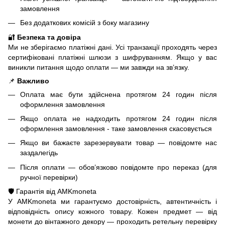
замовлення
Без додаткових комісій з боку магазину
🔐
Безпека та довіра
Ми не зберігаємо платіжні дані. Усі транзакції проходять через
сертифіковані платіжні шлюзи з шифруванням. Якщо у вас
виникли питання щодо оплати — ми завжди на зв’язку.
📌
Важливо
Оплата має бути здійснена протягом 24 годин після
оформлення замовлення
Якщо оплата не надходить протягом 24 годин після
оформлення замовлення - таке замовлення скасовується
Якщо ви бажаєте зарезервувати товар — повідомте нас
заздалегідь
Після оплати — обов’язково повідомте про переказ (для
ручної перевірки)
🛡️ Гарантія від AMKmoneta
У AMKmoneta ми гарантуємо достовірність, автентичність і
відповідність опису кожного товару. Кожен предмет — від
монети до вінтажного декору — проходить ретельну перевірку