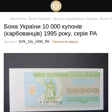
Боністика
Бони України
Купоно-карбованці України
Бона Ук
Бона України 10 000 купонів
(карбованців) 1995 року, серія РА
Артикул:
БУК_10к_1995_РА
Написати відгук