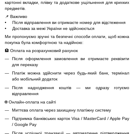
картонні вкладки, плівку та додаткове ущільнення для крихких
предметів.
📌 Важливо
• Після відправлення ви отримаєте номер для відстеження
• Доставка за межі України не здійснюється
Ми пропонуємо зручні та безпечні способи оплати, щоб кожна
покупка була комфортною та надійною:
🏦 Оплата на розрахунковий рахунок
Після оформлення замовлення ви отримаєте реквізити
для переказу
Платіж можна здійснити через будь-який банк, термінал
або мобільний додаток
Після надходження коштів — ми одразу готуємо
відправлення
🌐 Онлайн-оплата на сайті
Миттєва оплата через захищену платіжну систему
Підтримка банківських карток Visa / MasterCard / Apple Pay
/ Google Pay
Після успішної транзакції — автоматичне підтвердження