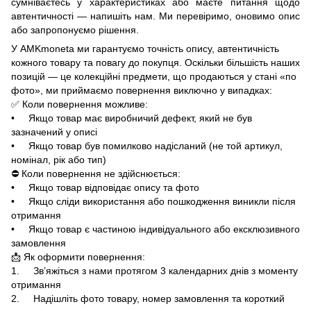
сумніваєтесь у характеристиках або маєте питання щодо
автентичності — напишіть нам. Ми перевіримо, оновимо опис
або запропонуємо рішення.
У AMKmoneta ми гарантуємо точність опису, автентичність
кожного товару та повагу до покупця. Оскільки більшість наших
позицій — це колекційні предмети, що продаються у стані «по
фото», ми приймаємо повернення виключно у випадках:
✅ Коли повернення можливе:
• Якщо товар має виробничий дефект, який не був
зазначений у описі
• Якщо товар був помилково надісланий (не той артикул,
номінал, рік або тип)
⛔ Коли повернення не здійснюється:
• Якщо товар відповідає опису та фото
• Якщо сліди використання або пошкодження виникли після
отримання
• Якщо товар є частиною індивідуального або ексклюзивного
замовлення
📩 Як оформити повернення:
1. Зв’яжіться з нами протягом 3 календарних днів з моменту
отримання
2. Надішліть фото товару, номер замовлення та короткий