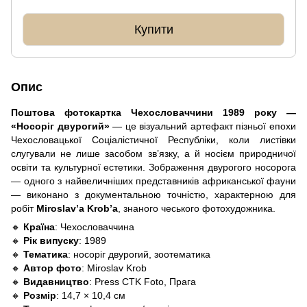
Купити
Опис
Поштова фотокартка Чехословаччини 1989 року —
«Носоріг двурогий»
— це візуальний артефакт пізньої епохи
Чехословацької Соціалістичної Республіки, коли листівки
слугували не лише засобом зв’язку, а й носієм природничої
освіти та культурної естетики. Зображення двурогого носорога
— одного з найвеличніших представників африканської фауни
— виконано з документальною точністю, характерною для
робіт
Miroslav’a Krob’a
, знаного чеського фотохудожника.
🔸
Країна
: Чехословаччина
🔸
Рік випуску
: 1989
🔸
Тематика
: носоріг двурогий, зоотематика
🔸
Автор фото
: Miroslav Krob
🔸
Видавництво
: Press CTK Foto, Прага
🔸
Розмір
: 14,7 × 10,4 см