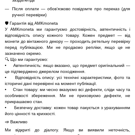
заздалегідь
Після оплати — обов’язково повідомте про переказ (для
ручної перевірки)
🛡️ Гарантія від AMKmoneta
У AMKmoneta ми гарантуємо достовірність, автентичність і
відповідність опису кожного товару. Кожен предмет — від
монети до вінтажного декору — проходить ретельну перевірку
перед публікацією. Ми не продаємо репліки, якщо це не
зазначено окремо.
🔍 Що ми гарантуємо:
• Автентичність: якщо вказано, що предмет оригінальний —
це підтверджено джерелом походження.
• Відповідність опису: усі технічні характеристики, фото та
історичні дані перевірені на момент публікації.
• Стан товару: ми чесно вказуємо всі дефекти, сліди часу та
особливості збереження. Ми не приховуємо дефекти, не
прикрашаємо стан.
• Безпечну доставку: кожен товар пакується з урахуванням
його цінності та крихкості.
📣 Важливо
Ми відкриті до діалогу. Якщо ви виявили неточність,