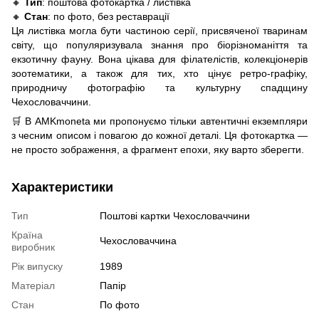
🔸
Тип
: поштова фотокартка / листівка
🔸
Стан
: по фото, без реставрації
Ця листівка могла бути частиною серії, присвяченої тваринам
світу, що популяризувала знання про біорізноманіття та
екзотичну фауну. Вона цікава для філателістів, колекціонерів
зоотематики, а також для тих, хто цінує ретро-графіку,
природничу фотографію та культурну спадщину
Чехословаччини.
🛒 В AMKmoneta ми пропонуємо тільки автентичні екземпляри
з чесним описом і повагою до кожної деталі. Ця фотокартка —
не просто зображення, а фрагмент епохи, яку варто зберегти.
Характеристики
Тип
Поштові картки Чехословаччини
Країна
Чехословаччина
виробник
Рік випуску
1989
Матеріал
Папір
Стан
По фото