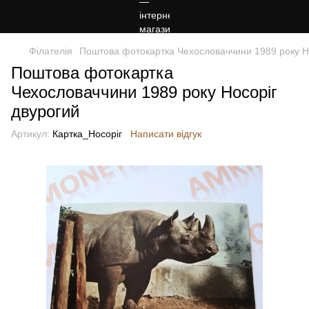
Філателія
Поштова фотокартка Чехословаччини 1989 року Н
Поштова фотокартка
Чехословаччини 1989 року Носоріг
двурогий
Артикул:
Картка_Носоріг
Написати відгук