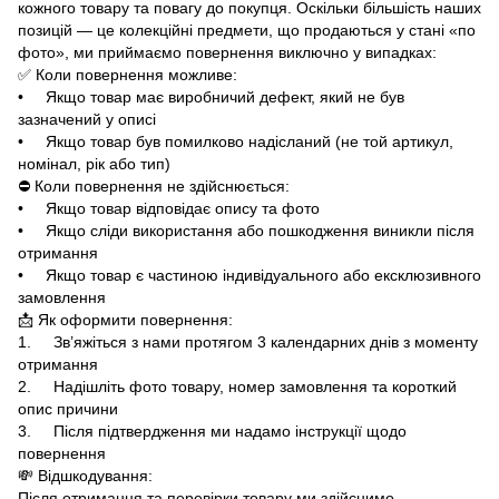
кожного товару та повагу до покупця. Оскільки більшість наших
позицій — це колекційні предмети, що продаються у стані «по
фото», ми приймаємо повернення виключно у випадках:
✅ Коли повернення можливе:
• Якщо товар має виробничий дефект, який не був
зазначений у описі
• Якщо товар був помилково надісланий (не той артикул,
номінал, рік або тип)
⛔ Коли повернення не здійснюється:
• Якщо товар відповідає опису та фото
• Якщо сліди використання або пошкодження виникли після
отримання
• Якщо товар є частиною індивідуального або ексклюзивного
замовлення
📩 Як оформити повернення:
1. Зв’яжіться з нами протягом 3 календарних днів з моменту
отримання
2. Надішліть фото товару, номер замовлення та короткий
опис причини
3. Після підтвердження ми надамо інструкції щодо
повернення
💸 Відшкодування:
Після отримання та перевірки товару ми здійснимо