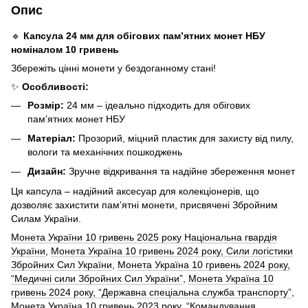
Опис
🔹
Капсула 24 мм для обігових пам’ятних монет НБУ
номіналом 10 гривень
Збережіть цінні монети у бездоганному стані!
✨
Особливості:
Розмір:
24 мм – ідеально підходить для обігових
пам’ятних монет НБУ
Матеріал:
Прозорий, міцний пластик для захисту від пилу,
вологи та механічних пошкоджень
Дизайн:
Зручне відкривання та надійне збереження монет
Ця капсула – надійний аксесуар для колекціонерів, що
дозволяє захистити пам’ятні монети, присвячені Збройним
Силам України.
Монета України 10 гривень 2025 року Національна гвардія
України
,
Монета Україна 10 гривень 2024 року, Сили логістики
Збройних Сил України
,
Монета Україна 10 гривень 2024 року,
“Медичні сили Збройних Сил України”
,
Монета Україна 10
гривень 2024 року, “Державна спеціальна служба транспорту”
,
Монета Україна 10 гривень 2023 року, “Командування