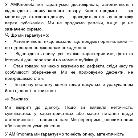
У AMKmoneta ми гарантуємо достовірність, автентичність і
відповідність опису кожного товару. Кожен предмет — від
монети до вінтажного декору — проходить ретельну перевірку
перед публікацією. Ми не продаємо репліки, якщо це не
зазначено окремо.
🔍 Що ми гарантуємо:
• Автентичність: якщо вказано, що предмет оригінальний —
це підтверджено джерелом походження.
• Відповідність опису: усі технічні характеристики, фото та
історичні дані перевірені на момент публікації.
• Стан товару: ми чесно вказуємо всі дефекти, сліди часу та
особливості збереження. Ми не приховуємо дефекти, не
прикрашаємо стан.
• Безпечну доставку: кожен товар пакується з урахуванням
його цінності та крихкості.
📣 Важливо
Ми відкриті до діалогу. Якщо ви виявили неточність,
сумніваєтесь у характеристиках або маєте питання щодо
автентичності — напишіть нам. Ми перевіримо, оновимо опис
або запропонуємо рішення.
У AMKmoneta ми гарантуємо точність опису, автентичність