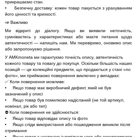
прикрашаємо стан.
• Безпечну доставку: кожен товар пакується з урахуванням
його цінності та крихкості.
📣 Важливо
Ми відкриті до діалогу. Якщо ви виявили неточність,
сумніваєтесь у характеристиках або маєте питання щодо
автентичності — напишіть нам. Ми перевіримо, оновимо опис
або запропонуємо рішення.
У AMKmoneta ми гарантуємо точність опису, автентичність
кожного товару та повагу до покупця. Оскільки більшість наших
позицій — це колекційні предмети, що продаються у стані «по
фото», ми приймаємо повернення виключно у випадках:
✅ Коли повернення можливе:
• Якщо товар має виробничий дефект, який не був
зазначений у описі
• Якщо товар був помилково надісланий (не той артикул,
номінал, рік або тип)
⛔ Коли повернення не здійснюється:
• Якщо товар відповідає опису та фото
• Якщо сліди використання або пошкодження виникли після
отримання
• Якщо товар є частиною індивідуального або ексклюзивного