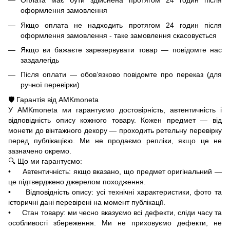
Оплата має бути здійснена протягом 24 годин після
оформлення замовлення
Якщо оплата не надходить протягом 24 годин після
оформлення замовлення - таке замовлення скасовується
Якщо ви бажаєте зарезервувати товар — повідомте нас
заздалегідь
Після оплати — обов’язково повідомте про переказ (для
ручної перевірки)
🛡️ Гарантія від AMKmoneta
У AMKmoneta ми гарантуємо достовірність, автентичність і
відповідність опису кожного товару. Кожен предмет — від
монети до вінтажного декору — проходить ретельну перевірку
перед публікацією. Ми не продаємо репліки, якщо це не
зазначено окремо.
🔍 Що ми гарантуємо:
• Автентичність: якщо вказано, що предмет оригінальний —
це підтверджено джерелом походження.
• Відповідність опису: усі технічні характеристики, фото та
історичні дані перевірені на момент публікації.
• Стан товару: ми чесно вказуємо всі дефекти, сліди часу та
особливості збереження. Ми не приховуємо дефекти, не