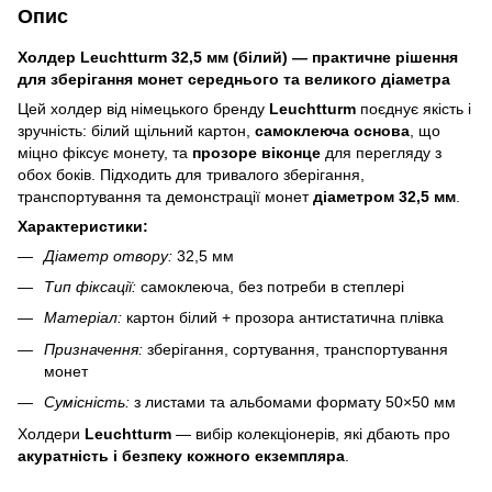
Опис
Холдер Leuchtturm 32,5 мм (білий) — практичне рішення
для зберігання монет середнього та великого діаметра
Цей холдер від німецького бренду
Leuchtturm
поєднує якість і
зручність: білий щільний картон,
самоклеюча основа
, що
міцно фіксує монету, та
прозоре віконце
для перегляду з
обох боків. Підходить для тривалого зберігання,
транспортування та демонстрації монет
діаметром 32,5 мм
.
Характеристики:
Діаметр отвору:
32,5 мм
Тип фіксації:
самоклеюча, без потреби в степлері
Матеріал:
картон білий + прозора антистатична плівка
Призначення:
зберігання, сортування, транспортування
монет
Сумісність:
з листами та альбомами формату 50×50 мм
Холдери
Leuchtturm
— вибір колекціонерів, які дбають про
акуратність і безпеку кожного екземпляра
.