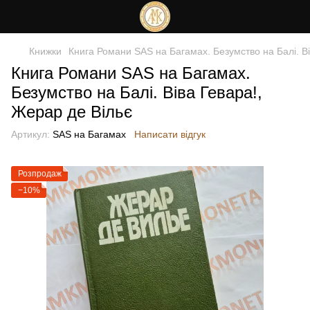
Книжки
Книга Романи SAS на Багамах. Безумство на Балі. Ві
Книга Романи SAS на Багамах.
Безумство на Балі. Віва Гевара!,
Жерар де Вільє
Артикул:
SAS на Багамах
Написати відгук
Розпродаж
−10%