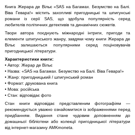
Книга Жерара де Вільє «SAS на Багамах. Безумство на Балі.
Віва Гевара!» містить захопливі пригодницькі та шпигунські
романи із серії SAS, що здобула популярність серед
любителів політичних детективів та динамічних сюжетів.
Твори автора поєднують міжнародні інтриги, пригоди та
елементи шпигунського жанру, завдяки чому книги Жерара де
Вільє залишаються популярними серед поціновувачів
пригодницької літератури.
Характеристики книги:
• Автор: Жерар де Вільє
• Назва: «SAS на Багамах. Безумство на Балі. Віва Гевара!»
• Жанр: пригодницький / шпигунський роман
• Формат: друкована книга
• Мова: російська
• Стан: відповідає фото
Стан книги відповідає представленим фотографіям —
рекомендується уважно ознайомитися із зображеннями перед
придбанням. Видання стане чудовим доповненням до
домашньої бібліотеки або колекції пригодницької літератури
від інтернет-магазину AMKmoneta.