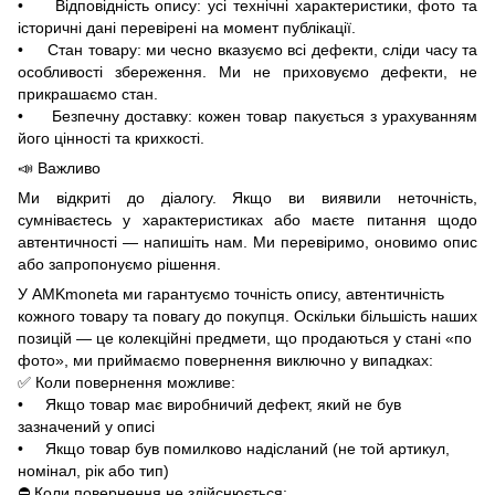
• Відповідність опису: усі технічні характеристики, фото та
історичні дані перевірені на момент публікації.
• Стан товару: ми чесно вказуємо всі дефекти, сліди часу та
особливості збереження. Ми не приховуємо дефекти, не
прикрашаємо стан.
• Безпечну доставку: кожен товар пакується з урахуванням
його цінності та крихкості.
📣 Важливо
Ми відкриті до діалогу. Якщо ви виявили неточність,
сумніваєтесь у характеристиках або маєте питання щодо
автентичності — напишіть нам. Ми перевіримо, оновимо опис
або запропонуємо рішення.
У AMKmoneta ми гарантуємо точність опису, автентичність
кожного товару та повагу до покупця. Оскільки більшість наших
позицій — це колекційні предмети, що продаються у стані «по
фото», ми приймаємо повернення виключно у випадках:
✅ Коли повернення можливе:
• Якщо товар має виробничий дефект, який не був
зазначений у описі
• Якщо товар був помилково надісланий (не той артикул,
номінал, рік або тип)
⛔ Коли повернення не здійснюється: