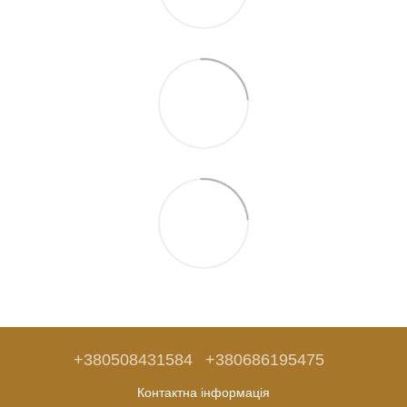
+380508431584
+380686195475
Контактна інформація