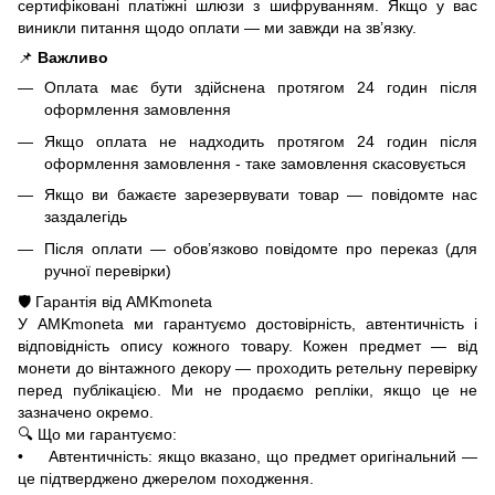
сертифіковані платіжні шлюзи з шифруванням. Якщо у вас
виникли питання щодо оплати — ми завжди на зв’язку.
📌
Важливо
Оплата має бути здійснена протягом 24 годин після
оформлення замовлення
Якщо оплата не надходить протягом 24 годин після
оформлення замовлення - таке замовлення скасовується
Якщо ви бажаєте зарезервувати товар — повідомте нас
заздалегідь
Після оплати — обов’язково повідомте про переказ (для
ручної перевірки)
🛡️ Гарантія від AMKmoneta
У AMKmoneta ми гарантуємо достовірність, автентичність і
відповідність опису кожного товару. Кожен предмет — від
монети до вінтажного декору — проходить ретельну перевірку
перед публікацією. Ми не продаємо репліки, якщо це не
зазначено окремо.
🔍 Що ми гарантуємо:
• Автентичність: якщо вказано, що предмет оригінальний —
це підтверджено джерелом походження.