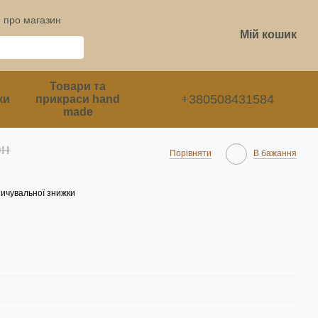
и про магазин
Мій кошик
Товари та
+380508431584
ки
прикраси hand
made
рн
Порівняти
В бажання
ичувальної знижки