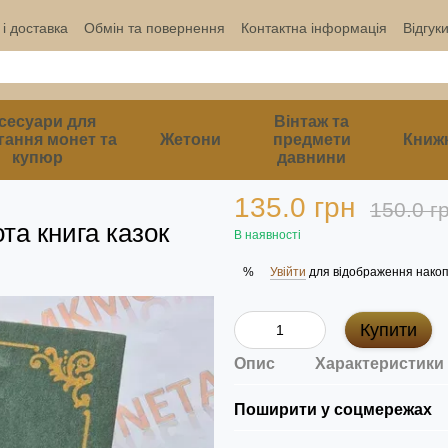
і доставка
Обмін та повернення
Контактна інформація
Відгук
сесуари для
Вінтаж та
гання монет та
Жетони
предмети
Книж
купюр
давнини
135.0 грн
150.0 г
ота книга казок
В наявності
Увійти
для відображення накоп
%
Купити
Опис
Характеристики
Поширити у соцмережах