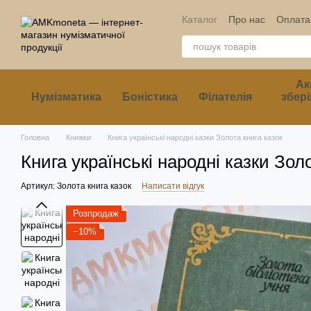
Перейти до основного контенту
Каталог
Про нас
Оплата 
Ак
Нумізматика
Боністика
Філателія
збері
Головна
Книжки
Книга українські народні казки Золота книга казок
Книга українські народні казки Зол
Артикул: Золота книга казок
Написати відгук
Розпродаж
−10%