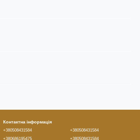
Контактна інформація
+380508431584
+380508431584
+380686195475
+380508431584