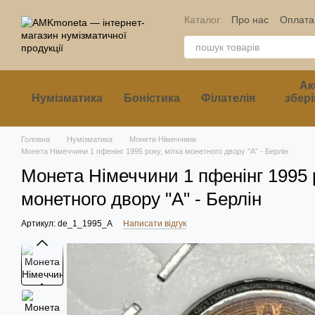
Перейти до основного контенту
Каталог
Про нас
Оплата 
Ак
Нумізматика
Боністика
Філателія
збері
Головна
Нумізматика
Монети Німеччини
Монета Німеччини 1 пфенінг 1995 року, мітка монетного двору "A" - Берлін
Монета Німеччини 1 пфенінг 1995 р
монетного двору "A" - Берлін
Артикул: de_1_1995_А
Написати відгук