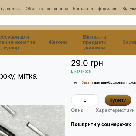
і доставка
Обмін та повернення
Контактна інформація
Відгук
сесуари для
Вінтаж та
гання монет та
Жетони
предмети
Книж
купюр
давнини
29.0 грн
В наявності
оку, мітка
Увійти
для відображення накоп
%
Купити
Опис
Характеристики
Поширити у соцмережах