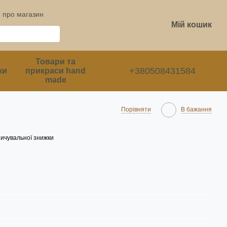
и про магазин
Мій кошик
Товари та
+380508431584
ки
прикраси hand
made
Порівняти
В бажання
ичувальної знижки