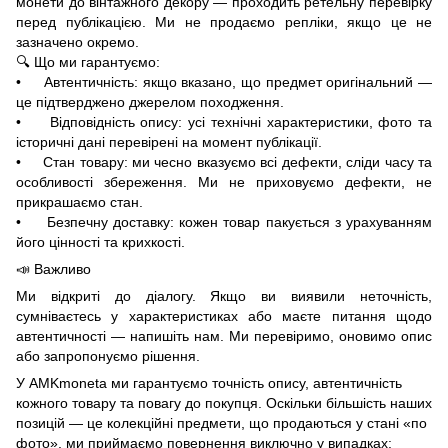
монети до вінтажного декору — проходить ретельну перевірку
перед публікацією. Ми не продаємо репліки, якщо це не
зазначено окремо.
🔍 Що ми гарантуємо:
• Автентичність: якщо вказано, що предмет оригінальний —
це підтверджено джерелом походження.
• Відповідність опису: усі технічні характеристики, фото та
історичні дані перевірені на момент публікації.
• Стан товару: ми чесно вказуємо всі дефекти, сліди часу та
особливості збереження. Ми не приховуємо дефекти, не
прикрашаємо стан.
• Безпечну доставку: кожен товар пакується з урахуванням
його цінності та крихкості.
📣 Важливо
Ми відкриті до діалогу. Якщо ви виявили неточність,
сумніваєтесь у характеристиках або маєте питання щодо
автентичності — напишіть нам. Ми перевіримо, оновимо опис
або запропонуємо рішення.
У AMKmoneta ми гарантуємо точність опису, автентичність
кожного товару та повагу до покупця. Оскільки більшість наших
позицій — це колекційні предмети, що продаються у стані «по
фото», ми приймаємо повернення виключно у випадках: