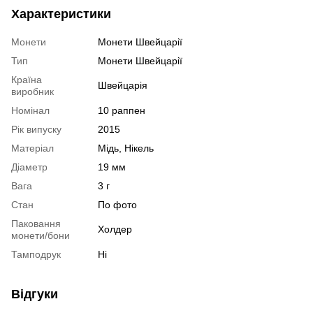
Характеристики
Монети
Монети Швейцарії
Тип
Монети Швейцарії
Країна
Швейцарія
виробник
Номінал
10 раппен
Рік випуску
2015
Матеріал
Мідь, Нікель
Діаметр
19 мм
Вага
3 г
Стан
По фото
Паковання
Холдер
монети/бони
Тамподрук
Ні
Відгуки