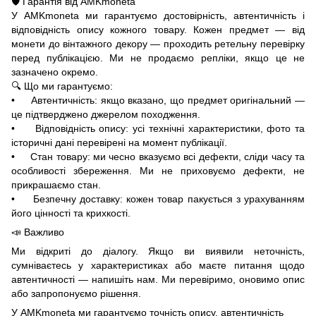
🛡️ Гарантія від AMKmoneta
У AMKmoneta ми гарантуємо достовірність, автентичність і
відповідність опису кожного товару. Кожен предмет — від
монети до вінтажного декору — проходить ретельну перевірку
перед публікацією. Ми не продаємо репліки, якщо це не
зазначено окремо.
🔍 Що ми гарантуємо:
• Автентичність: якщо вказано, що предмет оригінальний —
це підтверджено джерелом походження.
• Відповідність опису: усі технічні характеристики, фото та
історичні дані перевірені на момент публікації.
• Стан товару: ми чесно вказуємо всі дефекти, сліди часу та
особливості збереження. Ми не приховуємо дефекти, не
прикрашаємо стан.
• Безпечну доставку: кожен товар пакується з урахуванням
його цінності та крихкості.
📣 Важливо
Ми відкриті до діалогу. Якщо ви виявили неточність,
сумніваєтесь у характеристиках або маєте питання щодо
автентичності — напишіть нам. Ми перевіримо, оновимо опис
або запропонуємо рішення.
У AMKmoneta ми гарантуємо точність опису, автентичність