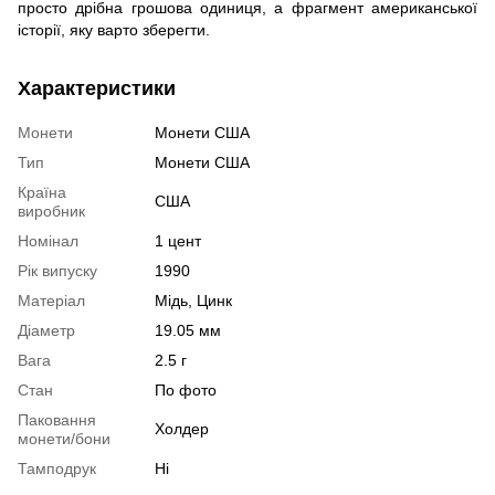
просто дрібна грошова одиниця, а фрагмент американської
історії, яку варто зберегти.
Характеристики
Монети
Монети США
Тип
Монети США
Країна
США
виробник
Номінал
1 цент
Рік випуску
1990
Матеріал
Мідь, Цинк
Діаметр
19.05 мм
Вага
2.5 г
Стан
По фото
Паковання
Холдер
монети/бони
Тамподрук
Ні