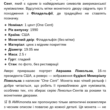
Сент
, який є одним із найвідоміших символів американської
нумізматики. Відсутність мітки монетного двору свідчить про її
походження з
Філадельфії
, де традиційно не ставлять
позначку.
🔸
Номінал
: 1 цент (One Cent)
🔸
Рік випуску
: 1990
🔸
Країна
: США
🔸
Монетний двір
: Філадельфія (без мітки)
🔸
Матеріал
: цинк з мідним покриттям
🔸
Діаметр
: 19.05 мм
🔸
Маса
: 2.5 г
🔸
Гурт
: гладкий
🔸
Стан
: по фото, без реставрації
Аверс прикрашає портрет
Авраама Лінкольна
, 16-го
президента США, а реверс — зображення
будівлі Меморіалу
Лінкольна
з написом
"One Cent"
. Монета має чіткий рельєф і
добре читається, що робить її привабливою для нумізматів,
особливо тих, хто збирає серію Лінкольн-Сентів за роками та
монетними дворами.
🛒 В AMKmoneta ми пропонуємо тільки автентичні екземпляри
з чесним описом і повагою до кожної деталі. Ця монета — не