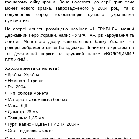
грошовому обігу країни. Вона належить до серії гривневих
монет нового зразка, запровадженого у 2004 році, та є
популярною серед колекціонерів сучасної української
нумізматики.
На аверсі монети розміщено номінал «1 ГРИВНЯ», малий
Державний Герб України, напис «УКРАЇНА», рік карбування та
логотип Монетного двору Національного банку України. На
реверсі зображено князя Володимира Великого з хрестом на
тлі Десятинної церкви та круговий напис «ВОЛОДИМИР
ВЕЛИКИЙ».
Характеристики монети:
• Країна: Україна
• Номінал: 1 гривня
• Рік: 2004
• Тип: обігова монета
• Матеріал: алюмінієва бронза
• Маса: 6,8 г
• Діаметр: 26 мм
• Товщина: 1,85 мм
• Гурт: напис «ОДНА ГРИВНЯ 2004»
• Стан: відповідає фото
Стан монети відповідає представленим фотографіям.