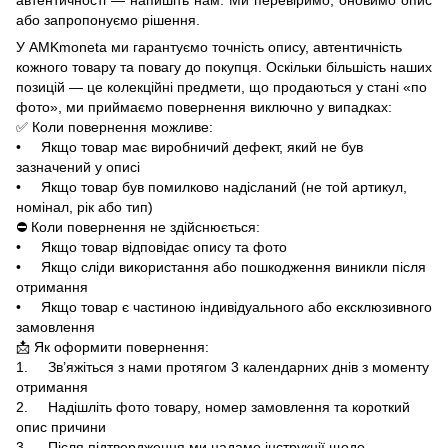
або запропонуємо рішення.
У AMKmoneta ми гарантуємо точність опису, автентичність
кожного товару та повагу до покупця. Оскільки більшість наших
позицій — це колекційні предмети, що продаються у стані «по
фото», ми приймаємо повернення виключно у випадках:
✅ Коли повернення можливе:
• Якщо товар має виробничий дефект, який не був
зазначений у описі
• Якщо товар був помилково надісланий (не той артикул,
номінал, рік або тип)
⛔ Коли повернення не здійснюється:
• Якщо товар відповідає опису та фото
• Якщо сліди використання або пошкодження виникли після
отримання
• Якщо товар є частиною індивідуального або ексклюзивного
замовлення
📩 Як оформити повернення:
1. Зв’яжіться з нами протягом 3 календарних днів з моменту
отримання
2. Надішліть фото товару, номер замовлення та короткий
опис причини
3. Після підтвердження ми надамо інструкції щодо