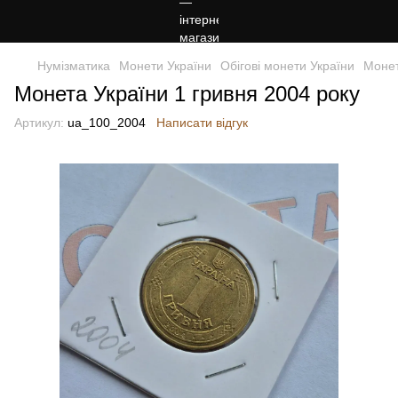
Нумізматика
Монети України
Обігові монети України
Монет
Монета України 1 гривня 2004 року
Артикул:
ua_100_2004
Написати відгук