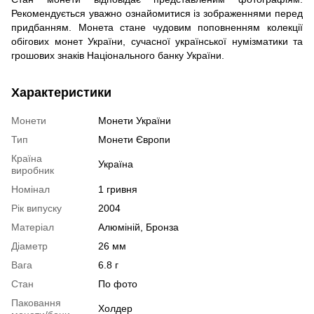
Рекомендується уважно ознайомитися із зображеннями перед
придбанням. Монета стане чудовим поповненням колекції
обігових монет України, сучасної української нумізматики та
грошових знаків Національного банку України.
Характеристики
Монети
Монети України
Тип
Монети Європи
Країна
Україна
виробник
Номінал
1 гривня
Рік випуску
2004
Матеріал
Алюміній, Бронза
Діаметр
26 мм
Вага
6.8 г
Стан
По фото
Паковання
Холдер