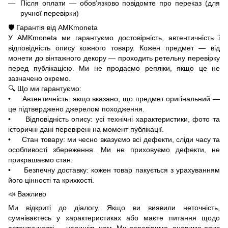
Після оплати — обов’язково повідомте про переказ (для
ручної перевірки)
🛡️ Гарантія від AMKmoneta
У AMKmoneta ми гарантуємо достовірність, автентичність і
відповідність опису кожного товару. Кожен предмет — від
монети до вінтажного декору — проходить ретельну перевірку
перед публікацією. Ми не продаємо репліки, якщо це не
зазначено окремо.
🔍 Що ми гарантуємо:
• Автентичність: якщо вказано, що предмет оригінальний —
це підтверджено джерелом походження.
• Відповідність опису: усі технічні характеристики, фото та
історичні дані перевірені на момент публікації.
• Стан товару: ми чесно вказуємо всі дефекти, сліди часу та
особливості збереження. Ми не приховуємо дефекти, не
прикрашаємо стан.
• Безпечну доставку: кожен товар пакується з урахуванням
його цінності та крихкості.
📣 Важливо
Ми відкриті до діалогу. Якщо ви виявили неточність,
сумніваєтесь у характеристиках або маєте питання щодо
автентичності — напишіть нам. Ми перевіримо, оновимо опис