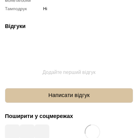
монети/бони
Тамподрук
Ні
Відгуки
Додайте перший відгук
Написати відгук
Поширити у соцмережах