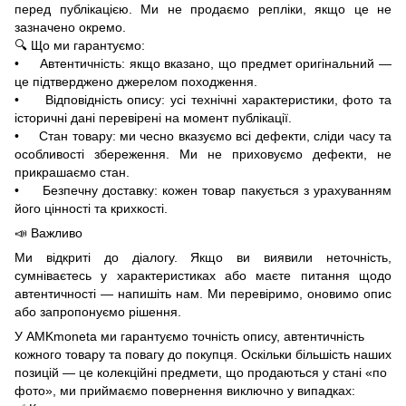
перед публікацією. Ми не продаємо репліки, якщо це не
зазначено окремо.
🔍 Що ми гарантуємо:
• Автентичність: якщо вказано, що предмет оригінальний —
це підтверджено джерелом походження.
• Відповідність опису: усі технічні характеристики, фото та
історичні дані перевірені на момент публікації.
• Стан товару: ми чесно вказуємо всі дефекти, сліди часу та
особливості збереження. Ми не приховуємо дефекти, не
прикрашаємо стан.
• Безпечну доставку: кожен товар пакується з урахуванням
його цінності та крихкості.
📣 Важливо
Ми відкриті до діалогу. Якщо ви виявили неточність,
сумніваєтесь у характеристиках або маєте питання щодо
автентичності — напишіть нам. Ми перевіримо, оновимо опис
або запропонуємо рішення.
У AMKmoneta ми гарантуємо точність опису, автентичність
кожного товару та повагу до покупця. Оскільки більшість наших
позицій — це колекційні предмети, що продаються у стані «по
фото», ми приймаємо повернення виключно у випадках: