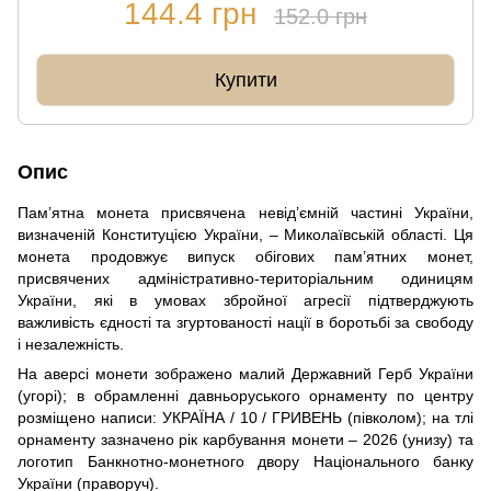
144.4 грн
152.0 грн
Купити
Опис
Пам’ятна монета присвячена невід’ємній частині України,
визначеній Конституцією України, – Миколаївській області. Ця
монета продовжує випуск обігових пам’ятних монет,
присвячених адміністративно-територіальним одиницям
України, які в умовах збройної агресії підтверджують
важливість єдності та згуртованості нації в боротьбі за свободу
і незалежність.
На аверсі монети зображено малий Державний Герб України
(угорі); в обрамленні давньоруського орнаменту по центру
розміщено написи: УКРАЇНА / 10 / ГРИВЕНЬ (півколом); на тлі
орнаменту зазначено рік карбування монети – 2026 (унизу) та
логотип Банкнотно-монетного двору Національного банку
України (праворуч).