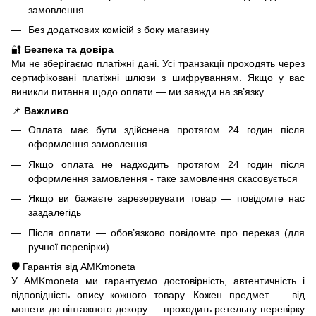
замовлення
Без додаткових комісій з боку магазину
🔐
Безпека та довіра
Ми не зберігаємо платіжні дані. Усі транзакції проходять через
сертифіковані платіжні шлюзи з шифруванням. Якщо у вас
виникли питання щодо оплати — ми завжди на зв’язку.
📌
Важливо
Оплата має бути здійснена протягом 24 годин після
оформлення замовлення
Якщо оплата не надходить протягом 24 годин після
оформлення замовлення - таке замовлення скасовується
Якщо ви бажаєте зарезервувати товар — повідомте нас
заздалегідь
Після оплати — обов’язково повідомте про переказ (для
ручної перевірки)
🛡️ Гарантія від AMKmoneta
У AMKmoneta ми гарантуємо достовірність, автентичність і
відповідність опису кожного товару. Кожен предмет — від
монети до вінтажного декору — проходить ретельну перевірку