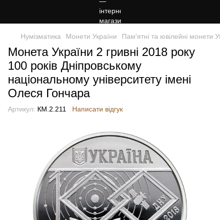
Нумізматика
Монети України
Пам'ятні та ювілейні монети У
Монета України 2 гривні 2018 року
100 років Дніпровському
національному університету імені
Олеся Гончара
Артикул:
КМ.2.211
Написати відгук