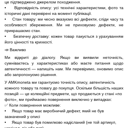
це підтверджено джерелом походження.
• Відповідність опису: усі технічні характеристики, фото та
історичні дані перевірені на момент публікації.
• Стан товару: ми чесно вказуємо всі дефекти, сліди часу та
особливості збереження. Ми не приховуємо дефекти, не
прикрашаємо стан.
• Безпечну доставку: кожен товар пакується з урахуванням
його цінності та крихкості.
📣 Важливо
Ми відкриті до діалогу. Якщо ви виявили неточність,
сумніваєтесь у характеристиках або маєте питання щодо
автентичності — напишіть нам. Ми перевіримо, оновимо опис
або запропонуємо рішення.
У AMKmoneta ми гарантуємо точність опису, автентичність
кожного товару та повагу до покупця. Оскільки більшість наших
позицій — це колекційні предмети, що продаються у стані «по
фото», ми приймаємо повернення виключно у випадках:
✅ Коли повернення можливе:
• Якщо товар має виробничий дефект, який не був
зазначений у описі
• Якщо товар був помилково надісланий (не той артикул,
номінал, рік або тип)