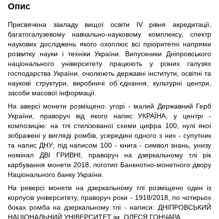
Опис
Присвячена закладу вищої освіти ІV рівня акредитації,
багатогалузевому навчально-науковому комплексу, спектр
наукових досліджень якого охоплює всі пріоритетні напрями
розвитку науки і техніки України. Випускники Дніпровського
національного університету працюють у різних галузях
господарства України, очолюють державні інститути, освітні та
наукові структури, виробничі об`єднання, культурні центри,
засоби масової інформації.
На аверсі монети розміщено: угорі - малий Державний Герб
України, праворуч від якого напис УКРАЇНА; у центрі -
композицію: на тлі стилізованої схеми цифра 100, нулі якої
зображені у вигляді ромбів, усередині одного з них - супутник
та напис ДНУ; під написом 100 - книга - символ знань, унизу
номінал ДВІ ГРИВНІ, праворуч на дзеркальному тлі рік
карбування монети 2018, логотип Банкнотно-монетного двору
Національного банку України.
На реверсі монети на дзеркальному тлі розміщено один із
корпусів університету, праворуч роки - 1918/2018, по чотирьох
боках ромба на дзеркальному тлі - написи: ДНІПРОВСЬКИЙ
НАЦІОНАЛЬНИЙ УНІВЕРСИТЕТ ім. ОЛЕСЯ ГОНЧАРА.