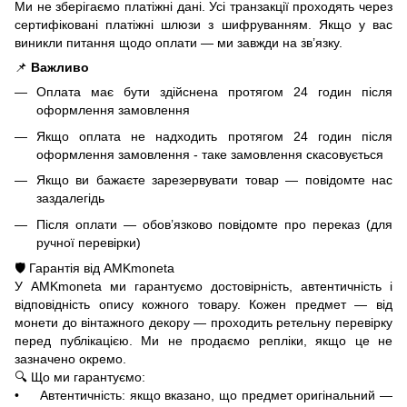
Ми не зберігаємо платіжні дані. Усі транзакції проходять через
сертифіковані платіжні шлюзи з шифруванням. Якщо у вас
виникли питання щодо оплати — ми завжди на зв’язку.
📌
Важливо
Оплата має бути здійснена протягом 24 годин після
оформлення замовлення
Якщо оплата не надходить протягом 24 годин після
оформлення замовлення - таке замовлення скасовується
Якщо ви бажаєте зарезервувати товар — повідомте нас
заздалегідь
Після оплати — обов’язково повідомте про переказ (для
ручної перевірки)
🛡️ Гарантія від AMKmoneta
У AMKmoneta ми гарантуємо достовірність, автентичність і
відповідність опису кожного товару. Кожен предмет — від
монети до вінтажного декору — проходить ретельну перевірку
перед публікацією. Ми не продаємо репліки, якщо це не
зазначено окремо.
🔍 Що ми гарантуємо:
• Автентичність: якщо вказано, що предмет оригінальний —