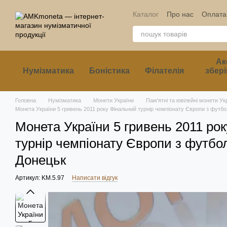
Перейти до основного контенту
Каталог
Про нас
Оплата 
Ак
Нумізматика
Боністика
Філателія
збері
Головна
Нумізматика
Монети України
Пам'ятні та ювілейні монети Ук
Монета України 5 гривень 2011 року Фінальний турнір чемпіонату Європи з футбо
Монета України 5 гривень 2011 ро
турнір чемпіонату Європи з футбол
Донецьк
Артикул: KM.5.97
Написати відгук