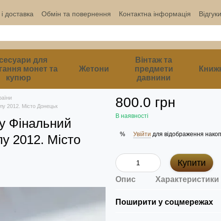
і доставка
Обмін та повернення
Контактна інформація
Відгук
сесуари для
Вінтаж та
гання монет та
Жетони
предмети
Книж
купюр
давнини
раїни
800.0 грн
лу 2012. Місто Донецьк
В наявності
ку Фінальний
Увійти
для відображення накоп
%
у 2012. Місто
Купити
Опис
Характеристики
Поширити у соцмережах