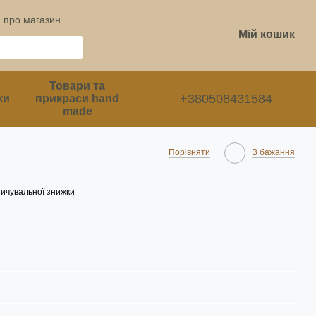
и про магазин
Мій кошик
Товари та
+380508431584
ки
прикраси hand
made
Порівняти
В бажання
ичувальної знижки