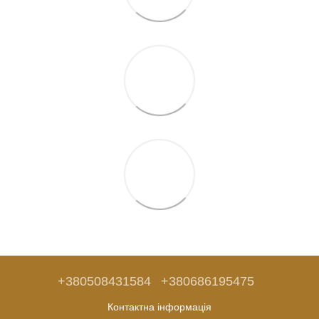
+380508431584
+380686195475
Контактна інформація