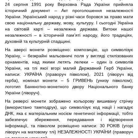
24 серпня 1991 року Верховна Рада України прийняла
історичний документ – Акт проголошення незалежності
України. Український народ у різні часи боровся за право мати
свою національну державу, мову, культуру. І сьогодні Україна
на світовій карті – незалежна держава. Витоки нашої
незалежності – в історичній пам’яті народу, його традиціях,
духовній та культурній спадщині.
На аверсі монети розміщено: композицію, що символізує
Україну, – безкрайні мальовничі поля у вигляді стилізованих
орнаментів, над якими летять лелеки – один із символів
України, на тлі якої вгорі малий Державний Герб України,
написи: УКРАЇНА (праворуч півколом), 2021 (ліворуч від
герба), номінал монети – 5 ГРИВЕНЬ (унизу півколом);
логотип Банкнотно-монетного двору Національного банку
України (ліворуч).
На реверсі монети зображено кольорову вишивану стрічку
(використано тамподрук), що символізує код нації і нагадує
ДНК, яка є матеріальним носієм генетичної інформації, тобто
забезпечує збереження, передавання і відтворення
інформації, та півколом розміщено написи: 30 РОКІВ (угорі
ліворуч на матовому тлі) НЕЗАЛЕЖНОСТІ УКРАЇНИ (праворуч
на дзеркальному тлі).