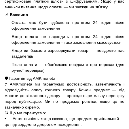
сертифіковані платіжні шлюзи з шифруванням. Якщо у вас
виникли питання щодо оплати — ми завжди на зв’язку.
📌
Важливо
Оплата має бути здійснена протягом 24 годин після
оформлення замовлення
Якщо оплата не надходить протягом 24 годин після
оформлення замовлення - таке замовлення скасовується
Якщо ви бажаєте зарезервувати товар — повідомте нас
заздалегідь
Після оплати — обов’язково повідомте про переказ (для
ручної перевірки)
🛡️ Гарантія від AMKmoneta
У AMKmoneta ми гарантуємо достовірність, автентичність і
відповідність опису кожного товару. Кожен предмет — від
монети до вінтажного декору — проходить ретельну перевірку
перед публікацією. Ми не продаємо репліки, якщо це не
зазначено окремо.
🔍 Що ми гарантуємо:
• Автентичність: якщо вказано, що предмет оригінальний —
це підтверджено джерелом походження.