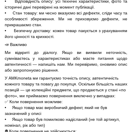
• Відповідність опису: усі технічні характеристики, фото та
історичні дані перевірені на момент публікації.
• Стан товару: ми чесно вказуємо всі дефекти, сліди часу та
особливості збереження. Ми не приховуємо дефекти, не
прикрашаємо стан.
• Безпечну доставку: кожен товар пакується з урахуванням
його цінності та крихкості.
📣 Важливо
Ми відкриті до діалогу. Якщо ви виявили неточність,
сумніваєтесь у характеристиках або маєте питання щодо
автентичності — напишіть нам. Ми перевіримо, оновимо опис
або запропонуємо рішення.
У AMKmoneta ми гарантуємо точність опису, автентичність
кожного товару та повагу до покупця. Оскільки більшість наших
позицій — це колекційні предмети, що продаються у стані «по
фото», ми приймаємо повернення виключно у випадках:
✅ Коли повернення можливе:
• Якщо товар має виробничий дефект, який не був
зазначений у описі
• Якщо товар був помилково надісланий (не той артикул,
номінал, рік або тип)
⛔ Коли повернення не здійснюється: