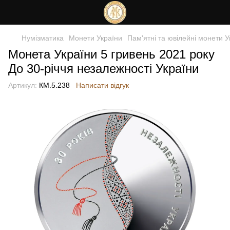
Нумізматика
Монети України
Пам'ятні та ювілейні монети У
Монета України 5 гривень 2021 року
До 30-річчя незалежності України
Артикул:
КМ.5.238
Написати відгук