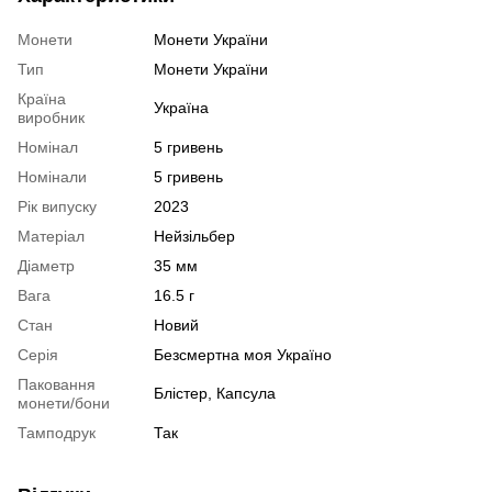
Монети
Монети України
Тип
Монети України
Країна
Україна
виробник
Номінал
5 гривень
Номінали
5 гривень
Рік випуску
2023
Матеріал
Нейзільбер
Діаметр
35 мм
Вага
16.5 г
Стан
Новий
Серія
Безсмертна моя Україно
Паковання
Блістер, Капсула
монети/бони
Тамподрук
Так