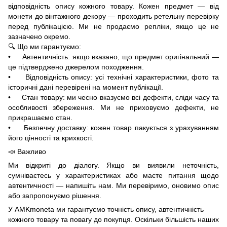
відповідність опису кожного товару. Кожен предмет — від
монети до вінтажного декору — проходить ретельну перевірку
перед публікацією. Ми не продаємо репліки, якщо це не
зазначено окремо.
🔍 Що ми гарантуємо:
• Автентичність: якщо вказано, що предмет оригінальний —
це підтверджено джерелом походження.
• Відповідність опису: усі технічні характеристики, фото та
історичні дані перевірені на момент публікації.
• Стан товару: ми чесно вказуємо всі дефекти, сліди часу та
особливості збереження. Ми не приховуємо дефекти, не
прикрашаємо стан.
• Безпечну доставку: кожен товар пакується з урахуванням
його цінності та крихкості.
📣 Важливо
Ми відкриті до діалогу. Якщо ви виявили неточність,
сумніваєтесь у характеристиках або маєте питання щодо
автентичності — напишіть нам. Ми перевіримо, оновимо опис
або запропонуємо рішення.
У AMKmoneta ми гарантуємо точність опису, автентичність
кожного товару та повагу до покупця. Оскільки більшість наших