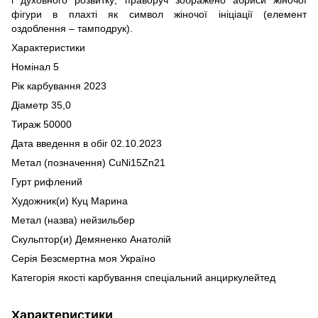
фігури в плахті як символ жіночої ініціації (елемент
оздоблення – тамподрук).
Характеристики
Номінал 5
Рік карбування 2023
Діаметр 35,0
Тираж 50000
Дата введення в обіг 02.10.2023
Метал (позначення) СuNi15Zn21
Гурт рифлений
Художник(и) Куц Марина
Метал (назва) нейзильбер
Скульптор(и) Демяненко Анатолій
Серія Безсмертна моя Україно
Категорія якості карбування спеціальний анциркулейтед
Характеристики