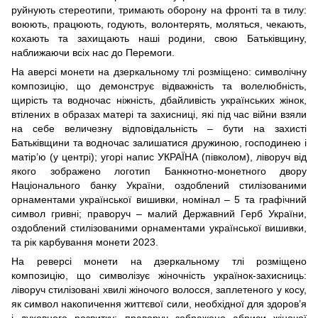
руйнують стереотипи, тримають оборону на фронті та в тилу:
воюють, працюють, годують, волонтерять, моляться, чекають,
кохають та захищають наші родини, свою Батьківщину,
наближаючи всіх нас до Перемоги.
На аверсі монети на дзеркальному тлі розміщено: символічну
композицію, що демонструє відважність та волелюбність,
щирість та водночас ніжність, дбайливість українських жінок,
втілених в образах матері та захисниці, які під час війни взяли
на себе величезну відповідальність – бути на захисті
Батьківщини та водночас залишатися дружиною, господинею і
матір’ю (у центрі); угорі напис УКРАЇНА (півколом), ліворуч від
якого зображено логотип Банкнотно-монетного двору
Національного банку України, оздоблений стилізованими
орнаментами української вишивки, номінал – 5 та графічний
символ гривні; праворуч – малий Державний Герб України,
оздоблений стилізованими орнаментами української вишивки,
та рік карбування монети 2023.
На реверсі монети на дзеркальному тлі розміщено
композицію, що символізує жіночність українок-захисниць:
ліворуч стилізовані хвилі жіночого волосся, заплетеного у косу,
як символ накопичення життєвої сили, необхідної для здоров’я
і духовного розвитку; праворуч зображено абриси жіночої