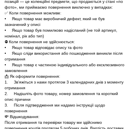
позицій — це колекційні предмети, що продаються у стані «по
фото», ми приймаємо повернення виключно у випадках:
✅ Коли повернення можливе:
• Якщо товар має виробничий дефект, який не був
зазначений у описі
• Якщо товар був помилково надісланий (не той артикул,
номінал, рік або тип)
⛔ Коли повернення не здійснюється:
• Якщо товар відповідає опису та фото
• Якщо сліди використання або пошкодження виникли після
отримання
• Якщо товар є частиною індивідуального або ексклюзивного
замовлення
📩 Як оформити повернення:
1. Зв’яжіться з нами протягом 3 календарних днів з моменту
отримання
2. Надішліть фото товару, номер замовлення та короткий
опис причини
3. Після підтвердження ми надамо інструкції щодо
повернення
💸 Відшкодування:
Після отримання та перевірки товару ми здійснимо
повернення коштів протягом 5 робочих днів. Вартість доставки