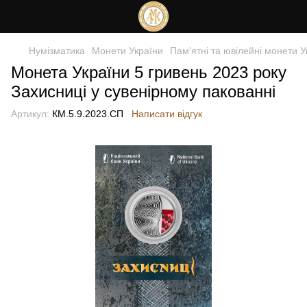
Нумізматика
Монети України
Пам'ятні та ювілейні монети У
Монета України 5 гривень 2023 року
Захисниці у сувенірному пакованні
Артикул:
КМ.5.9.2023.СП
Написати відгук