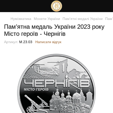
Нумізматика
Монети України
Пам'ятні медалі України
Пам’
Пам’ятна медаль України 2023 року
Місто героїв - Чернігів
Артикул:
М.23.03
Написати відгук