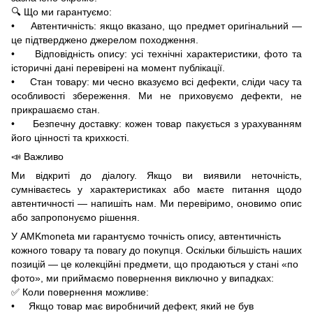
🔍 Що ми гарантуємо:
• Автентичність: якщо вказано, що предмет оригінальний —
це підтверджено джерелом походження.
• Відповідність опису: усі технічні характеристики, фото та
історичні дані перевірені на момент публікації.
• Стан товару: ми чесно вказуємо всі дефекти, сліди часу та
особливості збереження. Ми не приховуємо дефекти, не
прикрашаємо стан.
• Безпечну доставку: кожен товар пакується з урахуванням
його цінності та крихкості.
📣 Важливо
Ми відкриті до діалогу. Якщо ви виявили неточність,
сумніваєтесь у характеристиках або маєте питання щодо
автентичності — напишіть нам. Ми перевіримо, оновимо опис
або запропонуємо рішення.
У AMKmoneta ми гарантуємо точність опису, автентичність
кожного товару та повагу до покупця. Оскільки більшість наших
позицій — це колекційні предмети, що продаються у стані «по
фото», ми приймаємо повернення виключно у випадках:
✅ Коли повернення можливе:
• Якщо товар має виробничий дефект, який не був