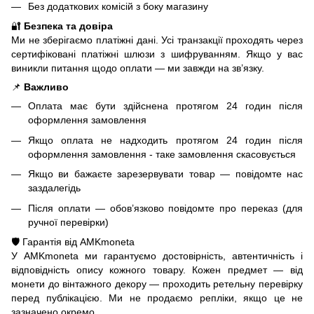
Без додаткових комісій з боку магазину
🔐
Безпека та довіра
Ми не зберігаємо платіжні дані. Усі транзакції проходять через
сертифіковані платіжні шлюзи з шифруванням. Якщо у вас
виникли питання щодо оплати — ми завжди на зв’язку.
📌
Важливо
Оплата має бути здійснена протягом 24 годин після
оформлення замовлення
Якщо оплата не надходить протягом 24 годин після
оформлення замовлення - таке замовлення скасовується
Якщо ви бажаєте зарезервувати товар — повідомте нас
заздалегідь
Після оплати — обов’язково повідомте про переказ (для
ручної перевірки)
🛡️ Гарантія від AMKmoneta
У AMKmoneta ми гарантуємо достовірність, автентичність і
відповідність опису кожного товару. Кожен предмет — від
монети до вінтажного декору — проходить ретельну перевірку
перед публікацією. Ми не продаємо репліки, якщо це не
зазначено окремо.