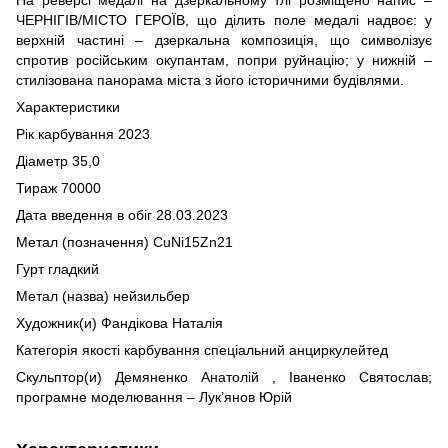
ЧЕРНІГІВ/МІСТО ГЕРОЇВ, що ділить поле медалі надвоє: у
верхній частині – дзеркальна композиція, що символізує
спротив російським окупантам, попри руйнацію; у нижній –
стилізована панорама міста з його історичними будівлями.
Характеристики
Рік карбування 2023
Діаметр 35,0
Тираж 70000
Дата введення в обіг 28.03.2023
Метал (позначення) СuNi15Zn21
Гурт гладкий
Метал (назва) нейзильбер
Художник(и) Фандікова Наталія
Категорія якості карбування спеціальний анциркулейтед
Скульптор(и) Демяненко Анатолій , Іваненко Святослав;
програмне моделювання – Лук’янов Юрій