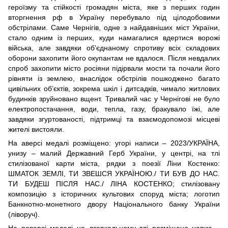
героїзму та стійкості громадян міста, яке з перших годин
вторгнення рф в Україну перебувало під цілодобовими
обстрілами. Саме Чернігів, одне з найдавніших міст України,
стало одним із перших, куди намагалися вдертися ворожі
війська, але завдяки об’єднаному спротиву всіх складових
оборони захопити його окупантам не вдалося. Після невдалих
спроб захопити місто росіяни підірвали мости та почали його
рівняти із землею, внаслідок обстрілів пошкоджено багато
цивільних об’єктів, зокрема шкіл і дитсадків, чимало житлових
будинків зруйновано вщент. Тривалий час у Чернігові не було
електропостачання, води, тепла, газу, бракувало їжі, але
завдяки згуртованості, підтримці та взаємодопомозі місцеві
жителі вистояли.
На аверсі медалі розміщено: угорі написи – 2023/УКРАЇНА,
унизу – малий Державний Герб України, у центрі, на тлі
стилізованої карти міста, рядки з поезії Ліни Костенко:
ШМАТОК ЗЕМЛІ, ТИ ЗВЕШСЯ УКРАЇНОЮ./ ТИ БУВ ДО НАС.
ТИ БУДЕШ ПІСЛЯ НАС./ ЛІНА КОСТЕНКО; стилізовану
композицію з історичних культових споруд міста; логотип
Банкнотно-монетного двору Національного банку України
(ліворуч).
На реверсі медалі на дзеркальному тлі розміщено напис –