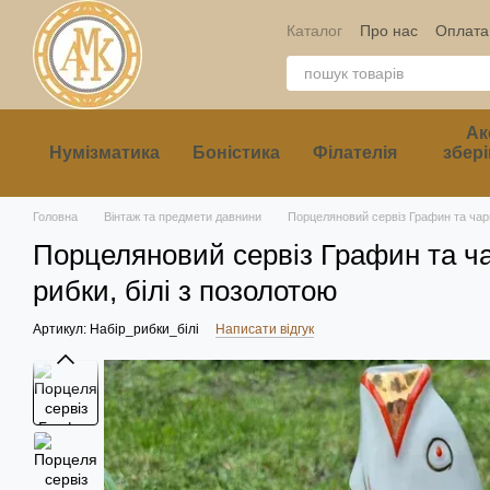
Перейти до основного контенту
Каталог
Про нас
Оплата 
Ак
Нумізматика
Боністика
Філателія
збері
Головна
Вінтаж та предмети давнини
Порцеляновий сервіз Графин та чарк
Порцеляновий сервіз Графин та ч
рибки, білі з позолотою
Артикул: Набір_рибки_білі
Написати відгук