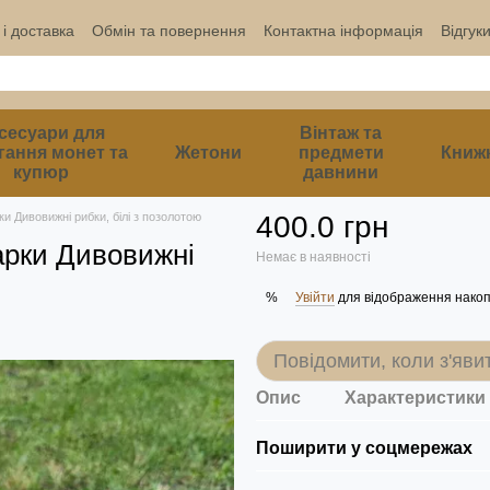
і доставка
Обмін та повернення
Контактна інформація
Відгук
сесуари для
Вінтаж та
гання монет та
Жетони
предмети
Книж
купюр
давнини
и Дивовижні рибки, білі з позолотою
400.0 грн
арки Дивовижні
Немає в наявності
Увійти
для відображення накоп
%
Повідомити, коли з'яви
Опис
Характеристики
Поширити у соцмережах