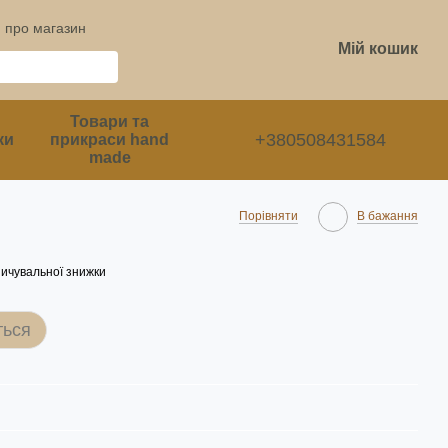
и про магазин
Мій кошик
Товари та
+380508431584
ки
прикраси hand
made
Порівняти
В бажання
ичувальної знижки
ться