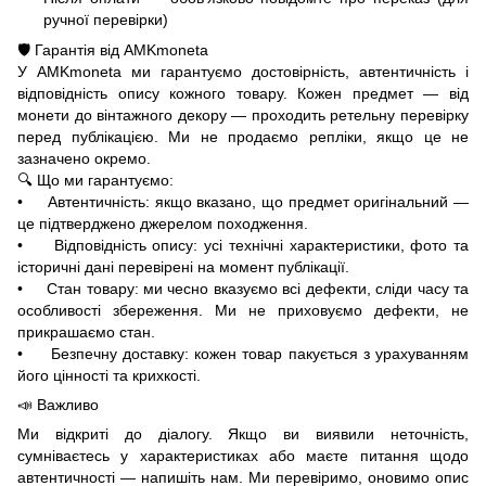
ручної перевірки)
🛡️ Гарантія від AMKmoneta
У AMKmoneta ми гарантуємо достовірність, автентичність і
відповідність опису кожного товару. Кожен предмет — від
монети до вінтажного декору — проходить ретельну перевірку
перед публікацією. Ми не продаємо репліки, якщо це не
зазначено окремо.
🔍 Що ми гарантуємо:
• Автентичність: якщо вказано, що предмет оригінальний —
це підтверджено джерелом походження.
• Відповідність опису: усі технічні характеристики, фото та
історичні дані перевірені на момент публікації.
• Стан товару: ми чесно вказуємо всі дефекти, сліди часу та
особливості збереження. Ми не приховуємо дефекти, не
прикрашаємо стан.
• Безпечну доставку: кожен товар пакується з урахуванням
його цінності та крихкості.
📣 Важливо
Ми відкриті до діалогу. Якщо ви виявили неточність,
сумніваєтесь у характеристиках або маєте питання щодо
автентичності — напишіть нам. Ми перевіримо, оновимо опис