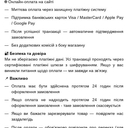
🌐 Онлайн-оплата на сайті
Миттєва оплата через захищену платіжну систему
Підтримка банківських карток Visa / MasterCard / Apple Pay
/ Google Pay
Після успішної транзакції — автоматичне підтвердження
замовлення
Без додаткових комісій з боку магазину
🔐
Безпека та довіра
Ми не зберігаємо платіжні дані. Усі транзакції проходять через
сертифіковані платіжні шлюзи з шифруванням. Якщо у вас
виникли питання щодо оплати — ми завжди на зв’язку.
📌
Важливо
Оплата має бути здійснена протягом 24 годин після
оформлення замовлення
Якщо оплата не надходить протягом 24 годин після
оформлення замовлення - таке замовлення скасовується
Якщо ви бажаєте зарезервувати товар — повідомте нас
заздалегідь
Після оплати — обов’язково повідомте про переказ (для