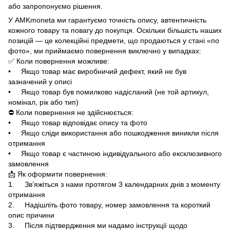
або запропонуємо рішення.
У AMKmoneta ми гарантуємо точність опису, автентичність
кожного товару та повагу до покупця. Оскільки більшість наших
позицій — це колекційні предмети, що продаються у стані «по
фото», ми приймаємо повернення виключно у випадках:
✅ Коли повернення можливе:
• Якщо товар має виробничий дефект, який не був
зазначений у описі
• Якщо товар був помилково надісланий (не той артикул,
номінал, рік або тип)
⛔ Коли повернення не здійснюється:
• Якщо товар відповідає опису та фото
• Якщо сліди використання або пошкодження виникли після
отримання
• Якщо товар є частиною індивідуального або ексклюзивного
замовлення
📩 Як оформити повернення:
1. Зв’яжіться з нами протягом 3 календарних днів з моменту
отримання
2. Надішліть фото товару, номер замовлення та короткий
опис причини
3. Після підтвердження ми надамо інструкції щодо