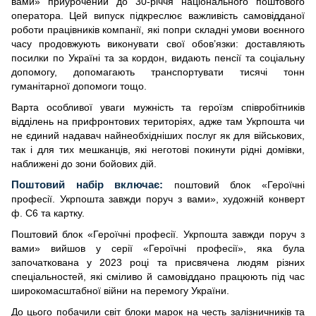
вами» приурочений до 
30-річчя національного поштового
оператора. Цей випуск підкреслює важливість самовідданої
роботи працівників компанії, які попри складні умови воєнного
часу продовжують виконувати свої обов’язки: доставляють
посилки по Україні та за кордон, видають пенсії та соціальну
допомогу, допомагають транспортувати тисячі тонн
гуманітарної допомоги тощо.
Варта особливої уваги мужність та героїзм співробітників
відділень на прифронтових територіях, адже там Укрпошта чи
не єдиний надавач найнеобхідніших послуг як для військових,
так і для тих мешканців, які неготові покинути рідні домівки,
наближені до зони бойових дій.
Поштовий набір включає:
поштовий блок «Героїчні
професії. Укрпошта завжди поруч з вами», художній конверт
ф. С6 та картку.
Поштовий блок «Героїчні професії. Укрпошта завжди поруч з
вами» вийшов у серії «Героїчні професії», яка була
започаткована у 2023 році та присвячена людям різних
спеціальностей, які сміливо й самовіддано працюють під час
широкомасштабної війни на перемогу України.
До цього побачили світ блоки марок на честь залізничників та