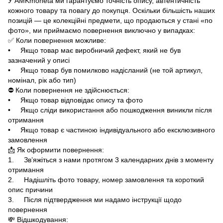
У AMKmoneta ми гарантуємо точність опису, автентичність
кожного товару та повагу до покупця. Оскільки більшість наших
позицій — це колекційні предмети, що продаються у стані «по
фото», ми приймаємо повернення виключно у випадках:
✅ Коли повернення можливе:
• Якщо товар має виробничий дефект, який не був
зазначений у описі
• Якщо товар був помилково надісланий (не той артикул,
номінал, рік або тип)
⛔ Коли повернення не здійснюється:
• Якщо товар відповідає опису та фото
• Якщо сліди використання або пошкодження виникли після
отримання
• Якщо товар є частиною індивідуального або ексклюзивного
замовлення
📩 Як оформити повернення:
1. Зв’яжіться з нами протягом 3 календарних днів з моменту
отримання
2. Надішліть фото товару, номер замовлення та короткий
опис причини
3. Після підтвердження ми надамо інструкції щодо
повернення
💸 Відшкодування: