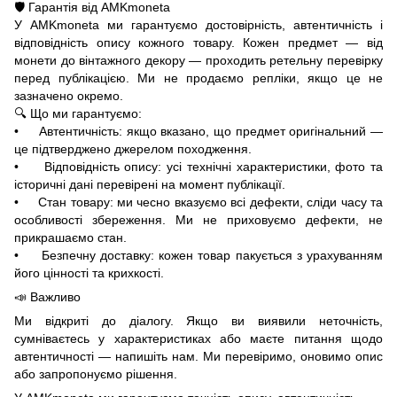
🛡️ Гарантія від AMKmoneta
У AMKmoneta ми гарантуємо достовірність, автентичність і
відповідність опису кожного товару. Кожен предмет — від
монети до вінтажного декору — проходить ретельну перевірку
перед публікацією. Ми не продаємо репліки, якщо це не
зазначено окремо.
🔍 Що ми гарантуємо:
• Автентичність: якщо вказано, що предмет оригінальний —
це підтверджено джерелом походження.
• Відповідність опису: усі технічні характеристики, фото та
історичні дані перевірені на момент публікації.
• Стан товару: ми чесно вказуємо всі дефекти, сліди часу та
особливості збереження. Ми не приховуємо дефекти, не
прикрашаємо стан.
• Безпечну доставку: кожен товар пакується з урахуванням
його цінності та крихкості.
📣 Важливо
Ми відкриті до діалогу. Якщо ви виявили неточність,
сумніваєтесь у характеристиках або маєте питання щодо
автентичності — напишіть нам. Ми перевіримо, оновимо опис
або запропонуємо рішення.