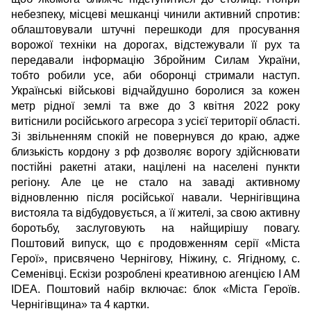
небезпеку, місцеві мешканці чинили активний спротив:
облаштовували штучні перешкоди для просування
ворожої техніки на дорогах, відстежували її рух та
передавали інформацію Збройним Силам України,
тобто робили усе, аби оборонці стримали наступ.
Українські військові відчайдушно боролися за кожен
метр рідної землі та вже до 3 квітня 2022 року
витіснили російського агресора з усієї території області.
Зі звільненням спокій не повернувся до краю, адже
близькість кордону з рф дозволяє ворогу здійснювати
постійні ракетні атаки, націлені на населені пункти
регіону. Але це не стало на заваді активному
відновленню після російської навали. Чернігівщина
вистояла та відбудовується, а її жителі, за свою активну
боротьбу, заслуговують на найщирішу повагу.
Поштовий випуск, що є продовженням серії «Міста
Герої», присвячено Чернігову, Ніжину, с. Ягідному, с.
Семенівці. Ескізи розроблені креативною агенцією I AM
IDEA. Поштовий набір включає: блок «Міста Героїв.
Чернігівщина» та 4 картки.